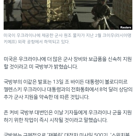
네
비
게
이
션
미국이 우크라이나에 제공한 군사 원조 물자가 지난 2월 크이우(러시아명
키예프) 외곽 공항에서 하역되고 있다.
으
로
이
미국은 우크라이나에 더 많은 군사 장비와 보급품을 신속히 지원
동
할 것이라고 미 국방부가 밝혔습니다.
검
색
국방부의 이같은 발표는 13일 조 바이든 대통령이 볼로디미르
으
젤렌스키 우크라이나 대통령과의 전화통화에서 8억 달러 상당의
로
추가 군사 지원을 약속한 데 따른 것입니다.
이
등
존 커비 국방부 대변인은 이날 기자들에게 우크라이나 군을 지원
하기 위한 작업이 즉시 시작될 것이라고 말했습니다.
국방부는 구체적으로 '재블린' 대전차 미사일 500기, '스위치블