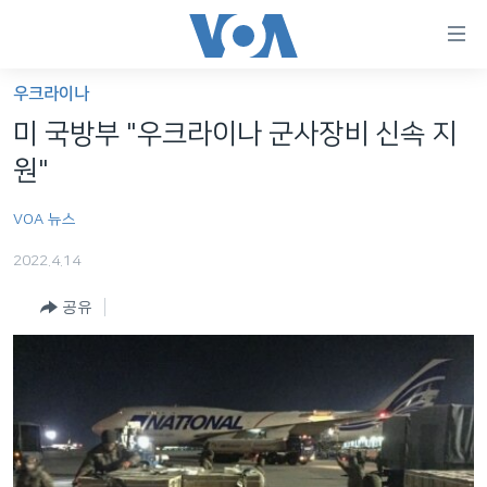
연
결
가
우크라이나
한반도
능
미 국방부 "우크라이나 군사장비 신속 지
세계
링
원"
VOD
크
VOA 뉴스
라디오
메
인
2022.4.14
프로그램
콘
FOLLOW US
공유
주파수 안내
텐
츠
로
언어 선택
이
동
메
인