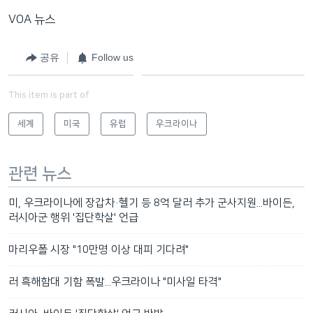
VOA 뉴스
공유
Follow us
This item is part of
세계
미국
유럽
우크라이나
관련 뉴스
미, 우크라이나에 장갑차·헬기 등 8억 달러 추가 군사지원...바이든,
러시아군 행위 '집단학살' 언급
마리우폴 시장 "10만명 이상 대피 기다려"
러 흑해함대 기함 폭발...우크라이나 "미사일 타격"