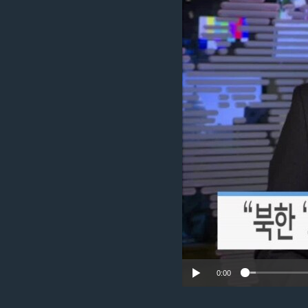
네
비
게
이
션
으
로
이
동
검
색
으
로
이
등
0:00