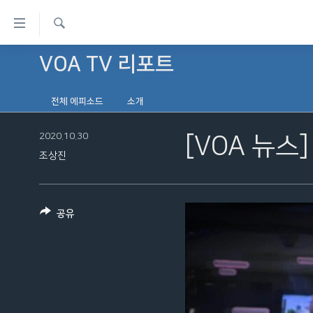
연
결
검
가
VOA TV 리포트
한반도
색
능
세계
링
전체 에피소드
소개
VOD
크
2020.10.30
[VOA 뉴스
라디오
메
조상진
프로그램
인
콘
주파수 안내
텐
공유
츠
로
이
동
메
인