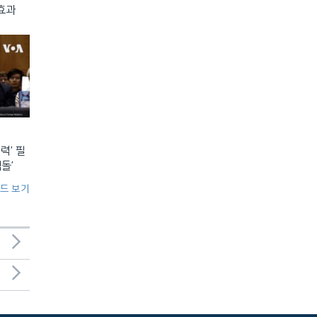
 효과
력’ 필
돌’
드 보기