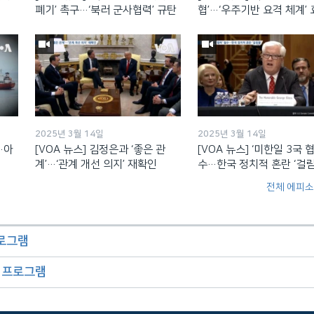
폐기’ 촉구…‘북러 군사협력’ 규탄
협’…‘우주기반 요격 체계’
2025년 3월 14일
2025년 3월 14일
’…아
[VOA 뉴스] 김정은과 ‘좋은 관
[VOA 뉴스] ‘미한일 3국 협
계’…‘관계 개선 의지’ 재확인
수…한국 정치적 혼란 ‘걸림
전체 에피소
프로그램
오 프로그램