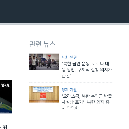
EMBED
관련 뉴스
사회·인권
"북한 금연 운동, 코로나 대
응 일환...구체적 실행 의지가
관건"
경제·지원
"오라스콤, 북한 수익금 반출
사실상 포기"...북한 외자 유
치 악영향
일 위