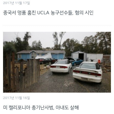
2017년 11월 17일
네
비
중국서 명품 훔친 UCLA 농구선수들, 혐의 시인
게
이
션
으
로
이
동
검
색
으
로
이
등
2017년 11월 16일
미 캘리포니아 총기난사범, 아내도 살해