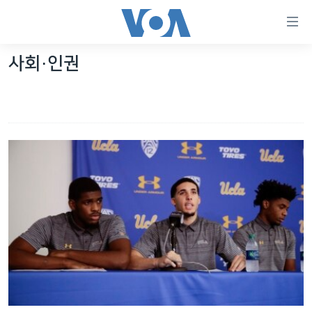
연
결
가
사회·인권
한반도
능
세계
링
VOD
크
라디오
메
인
프로그램
콘
FOLLOW US
주파수 안내
텐
츠
로
언어 선택
이
동
메
인