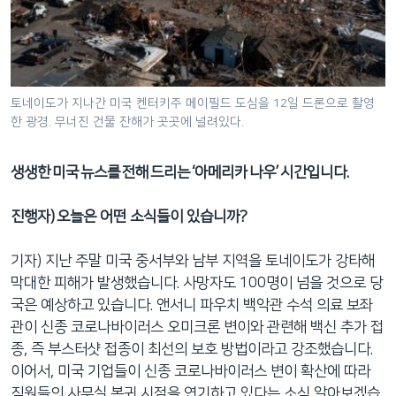
네
비
게
이
션
토네이도가 지나간 미국 켄터키주 메이필드 도심을 12일 드론으로 촬영
한 광경. 무너진 건물 잔해가 곳곳에 널려있다.
으
로
이
생생한 미국 뉴스를 전해 드리는 ‘아메리카 나우’ 시간입니다.
동
검
진행자) 오늘은 어떤 소식들이 있습니까?
색
으
기자) 지난 주말 미국 중서부와 남부 지역을 토네이도가 강타해
로
막대한 피해가 발생했습니다. 사망자도 100명이 넘을 것으로 당
이
국은 예상하고 있습니다. 앤서니 파우치 백악관 수석 의료 보좌
등
관이 신종 코로나바이러스 오미크론 변이와 관련해 백신 추가 접
종, 즉 부스터샷 접종이 최선의 보호 방법이라고 강조했습니다.
이어서, 미국 기업들이 신종 코로나바이러스 변이 확산에 따라
직원들의 사무실 복귀 시점을 연기하고 있다는 소식 알아보겠습