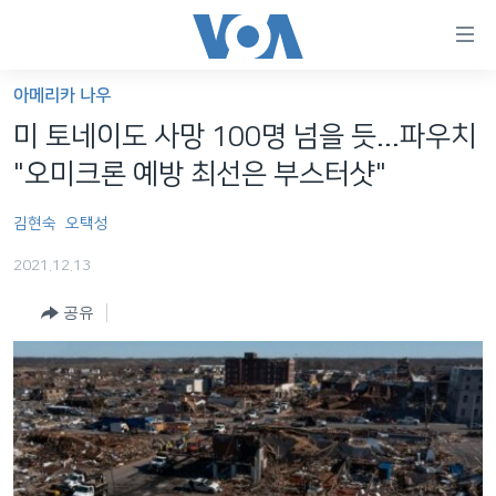
연
결
가
아메리카 나우
한반도
능
미 토네이도 사망 100명 넘을 듯...파우치
세계
링
"오미크론 예방 최선은 부스터샷"
VOD
크
김현숙
오택성
라디오
메
인
2021.12.13
프로그램
콘
FOLLOW US
공유
주파수 안내
텐
츠
로
언어 선택
이
동
메
인