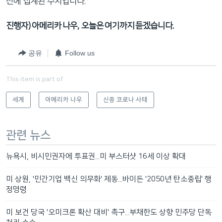
전에 집계된 수치입니다.
진행자) 아메리카 나우, 오늘은 여기까지 듣겠습니다.
공유
Follow us
This item is part of
세계
아메리카 나우
신종 코로나 사태
관련 뉴스
뉴욕시, 비시민권자에 투표권...미 부스터샷 16세 이상 확대
미 상원, '민간기업 백신 의무화' 제동...바이든 '2050년 탄소중립' 행
정명령
미 보건 당국 '오미크론 확산 대비' 촉구...부채한도 상향 민주당 단독