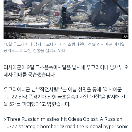
네
비
게
이
션
으
10일 우크라이나 남서부 오데사 지역 소방대원이 전날 러시아군 미사일
로
공격으로 파괴된 건물을 살피고 있다.
이
동
러시아군이 9일 극초음속미사일을 발사해 우크라이나 남서부 오
검
데사 일대를 공습했습니다.
색
으
우크라이나군 남부작전사령부는 이날 성명을 통해 "러시아군
로
Tu-22 전략 폭격기가 신형 극초음속미사일 '킨잘'을 발사해 건
이
물 5개를 파괴했다"고 밝혔습니다.
등
⚡️Three Russian missiles hit Odesa Oblast. A Russian
Tu-22 strategic bomber carried the Kinzhal hypersonic