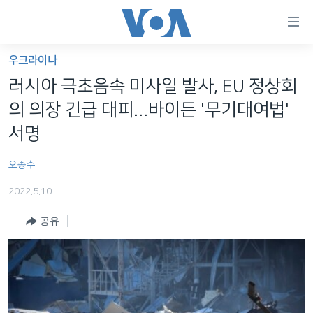
연
결
가
우크라이나
한반도
능
러시아 극초음속 미사일 발사, EU 정상회
세계
링
의 의장 긴급 대피...바이든 '무기대여법'
VOD
크
서명
라디오
메
오종수
인
프로그램
콘
FOLLOW US
2022.5.10
주파수 안내
텐
츠
공유
로
언어 선택
이
동
메
인