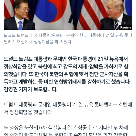
네
비
게
이
션
도널드 트럼프 미국 대통령(왼쪽)과 문재인 한국 대통령이 21일 뉴욕 롯데
팰리스 호텔에서 정상회담을 하고 있다.
으
로
이
도널드 트럼프 대통령과 문재인 한국 대통령이 21일 뉴욕에서
동
정상회담을 갖고 북한에 최고 강도의 제재·압박을 가하기로 합
검
의했습니다. 또 한국이 북한의 위협에 맞서 첨단 군사자산을 획
색
득하고 개발하는 등 미
한 연합방위태세를 강화하기로 했습니다.
으
김영권 기자가 보도합니다.
로
이
트럼프 대통령과 문재인 대통령이 21일 뉴욕 롯데팰리스 호텔에
등
서 정상회담을 했습니다.
두 정상은 북한의 6차 핵실험과 일본 상공 위로 지나간 두 차례
의 중거리 탄도미사일 등 북한의 지속적인 도발을 가장 강력한