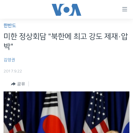
연
결
가
한반도
한반도
능
미한 정상회담 "북한에 최고 강도 제재·압
세계
링
박"
VOD
크
김영권
라디오
메
인
2017.9.22
프로그램
콘
FOLLOW US
공유
주파수 안내
텐
츠
로
언어 선택
이
동
메
인