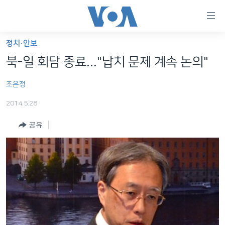
연
결
가
정치·안보
한반도
능
북-일 회담 종료..."납치 문제 계속 논의"
세계
링
조은정
VOD
크
2014.5.28
라디오
메
인
공유
프로그램
콘
FOLLOW US
주파수 안내
텐
츠
로
언어 선택
이
동
메
인