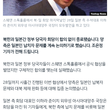
네
비
게
스웨덴 스톡홀름에서 북-일 회담 마지막날인 28일 일본 측 수석대표 이하
이
라 준이치 외무성 아시아대양주 국장이 모두발언을 하고 있다.
션
으
북한과 일본간 정부 당국자 회담이 합의 없이 종료됐습니다. 양
로
측은 일본인 납치자 문제를 계속 논의하기로 했습니다. 조은정
이
기자가 전해 드립니다.
동
검
북한과 일본 정부 당국자들이 스웨덴 스톡홀름에서 공식 협상을
색
벌였지만 구체적인 합의를 맺는데 실패했습니다.
으
로
28일까지 사흘간 진행된 이번 협상에서 양측은 일본인 납북자
이
문제와 대북 제재 완화 등에 대해 집중 논의했습니다.
등
일본 측 회담 대표인 이하라 준이치 외무성 아시아대양주 국장은
회담을 마친 뒤 기자들에게, 북한 측에 납치 문제를 비롯해 일본