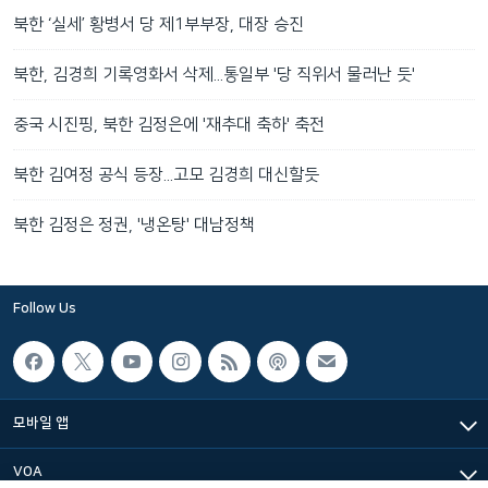
북한 ‘실세’ 황병서 당 제1부부장, 대장 승진
북한, 김경희 기록영화서 삭제...통일부 '당 직위서 물러난 듯'
중국 시진핑, 북한 김정은에 '재추대 축하' 축전
북한 김여정 공식 등장...고모 김경희 대신할듯
북한 김정은 정권, '냉온탕' 대남정책
Follow Us
모바일 앱
VOA