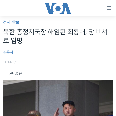
연
결
가
정치·안보
한반도
능
북한 총정치국장 해임된 최룡해, 당 비서
세계
링
로 임명
VOD
크
김은지
라디오
메
인
2014.5.5
프로그램
콘
FOLLOW US
공유
주파수 안내
텐
츠
로
언어 선택
이
동
메
인