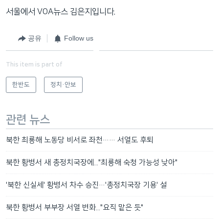
서울에서 VOA뉴스 김은지입니다.
공유
Follow us
This item is part of
한반도
정치·안보
관련 뉴스
북한 최룡해 노동당 비서로 좌천…… 서열도 후퇴
북한 황병서 새 총정치국장에..."최룡해 숙청 가능성 낮아"
'북한 신실세' 황병서 차수 승진…'총정치국장 기용' 설
북한 황병서 부부장 서열 변화..."요직 맡은 듯"