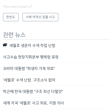
This item is part of
한반도
서해 여객선 침몰 사고
관련 뉴스
세월호 생존자 수색 작업 난항
사고수습 현장지휘본부 팽목항 표정
오바마 대통령 "희생자 가족 위로"
'세월호' 수색 난항...구조소식 없어
박근혜 한국 대통령 "구조 최선 다할것"
세계 각국 '세월호' 사고 위로, 지원 의사