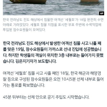
네
비
게
한국 전라남도 진도 해상에서 침몰한 여객선 '세월호'가 18일 완전히 수면
이
아래로 가라앉았다. 세월호 침몰 지점을 표시한 부표 주변에 수색작업에
션
투입된 잠수요원들이 모여있다.
으
로
한국 전라남도 진도 해상에서 발생한 여객선 침몰 사고 나흘 째
이
를 맞은 19일, 잠수요원들이 가까스로 선내 진입에 성공했습니
동
다. 하지만 학생들의 객실이 위치한 3층 내부로는 들어가지 못했
검
습니다. 김은지기자가 보도합니다.
색
으
여객선 ‘세월호’ 침몰 사고 사흘 째인 18일, 한국 해군과 해양경
로
찰 등으로 구성된 잠수요원들은 오전 10시5분 선체 내부로 들어
이
가는 통로를 확보했습니다.
등
45분 뒤부터는 선체 안으로 공기 주입도 시작했습니다.