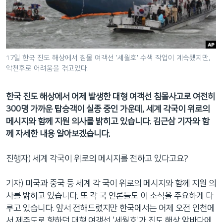
네
비
게
이
션
17일 한국 진도 해상에서 침몰 여객선 '세월호' 수색 작업이 계속됐지만,
악천후로 어려움을 겪고있다.
으
로
이
한국 진도 해상에서 어제 발생한 대형 여객선 침몰사고로 여전히
동
300명 가까운 탑승객이 실종 중인 가운데, 세계 각국이 위로의
검
메시지와 함께 지원 의사를 밝히고 있습니다. 김근삼 기자와 함
색
께 자세한 내용 알아보겠습니다.
으
로
진행자) 세계 각국이 위로의 메시지를 전하고 있다고요?
이
등
기자) 미국과 중국 등 세계 각 국이 위로의 메시지와 함께 지원 의
사를 밝히고 있습니다. 또 각 국 언론들도 이 소식을 주요하게 다
루고 있습니다. 앞서 전해드렸지만 한국에서는 어제 오전 인천에
서 제주도로 향하던 대형 여객선 '세월호'가 진도 해상 앞바다에