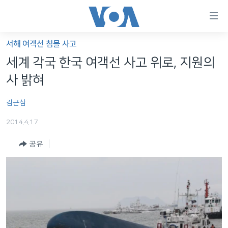
연
결
가
서해 여객선 침몰 사고
한반도
능
세계 각국 한국 여객선 사고 위로, 지원의
세계
링
사 밝혀
VOD
크
김근삼
라디오
메
인
2014.4.17
프로그램
콘
FOLLOW US
공유
주파수 안내
텐
츠
로
언어 선택
이
동
메
인