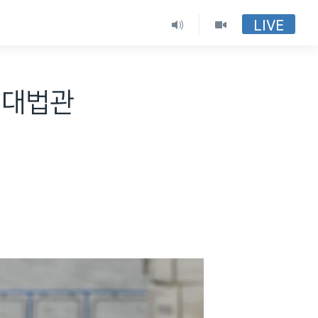
LIVE
..대법관