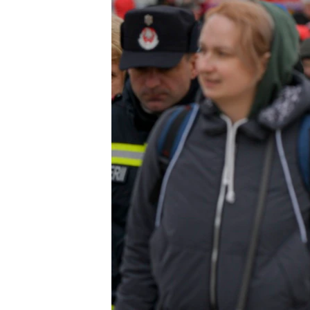
네
비
게
이
션
으
로
이
동
검
색
으
로
이
등