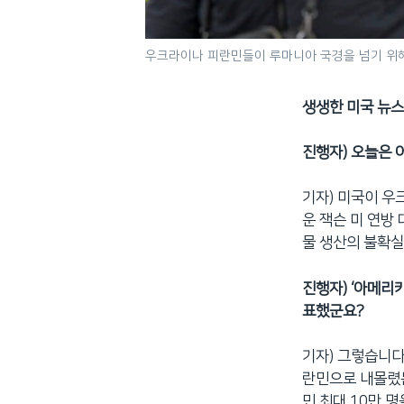
우크라이나 피란민들이 루마니아 국경을 넘기 위해
생생한 미국 뉴스
진행자) 오늘은 
기자) 미국이 우
운 잭슨 미 연방
물 생산의 불확실
진행자) ‘아메리
표했군요?
기자) 그렇습니다
란민으로 내몰렸는
민 최대 10만 