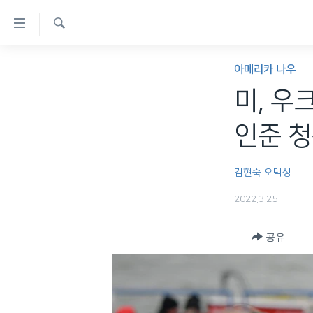
연
결
검
가
한반도
색
아메리카 나우
능
세계
미, 우
링
VOD
크
인준 청
라디오
메
프로그램
인
김현숙
오택성
콘
주파수 안내
2022.3.25
텐
츠
공유
로
이
동
메
인