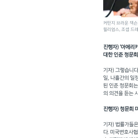
커탄지 브라운 잭슨 
윌리엄스, 조셉 드
진행자) ‘아메리
대한 인준 청문
기자) 그렇습니다
일, 나흘간의 일
된 인준 청문회는
의 의견을 듣는 
진행자) 청문회 
기자) 법률가들은
다. 미국변호사협