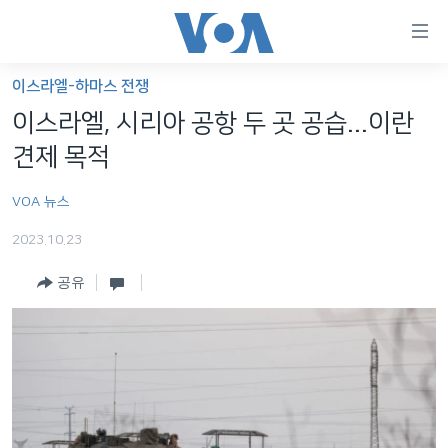
연
결
가
이스라엘-하마스 전쟁
한반도
능
이스라엘, 시리아 공항 두 곳 공습...이란
세계
링
견제 목적
VOD
크
VOA 뉴스
라디오
메
인
2023.10.23
프로그램
콘
FOLLOW US
공유
주파수 안내
텐
츠
로
언어 선택
이
동
메
인