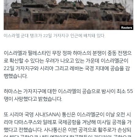
네
비
게
이
션
이스라엘 군대 탱크가 22일 가자지구 인근에 배치돼 있다.
으
로
이스라엘과 팔레스타인 무장 정파 하마스의 분쟁이 중동 전쟁으
이
로 확산할 수 있다는 우려가 나오고 있는 가운데 이스라엘군이
동
22일 가자지구와 시리아 그리고 레바논 국경 지대에 공습을 감
검
행했습니다.
색
으
하마스는 가자지구에 대한 이스라엘의 공습으로 밤사이 최소 55
로
명이 사망했다고 밝혔습니다.
이
등
또 시리아 국영 사나(SANA) 통신은 이스라엘군이 이날 오전 시
리아 다마스쿠스와 알레포 국제공항을 겨냥해 미사일 공격을 가
했다고 전했습니다. 사나통신은 이번 공격으로 활주로가 손상되