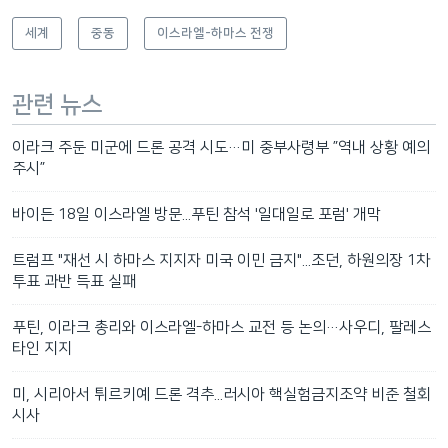
세계
중동
이스라엘-하마스 전쟁
관련 뉴스
이라크 주둔 미군에 드론 공격 시도…미 중부사령부 ”역내 상황 예의
주시”
바이든 18일 이스라엘 방문...푸틴 참석 '일대일로 포럼' 개막
트럼프 "재선 시 하마스 지지자 미국 이민 금지"...조던, 하원의장 1차
투표 과반 득표 실패
푸틴, 이라크 총리와 이스라엘-하마스 교전 등 논의…사우디, 팔레스
타인 지지
미, 시리아서 튀르키예 드론 격추...러시아 핵실험금지조약 비준 철회
시사