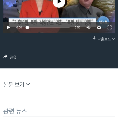
No media source currently available
네
비
게
이
0:00
3:58
션
으
다운로드
로
이
동
공유
검
색
으
로
본문 보기
이
등
관련 뉴스