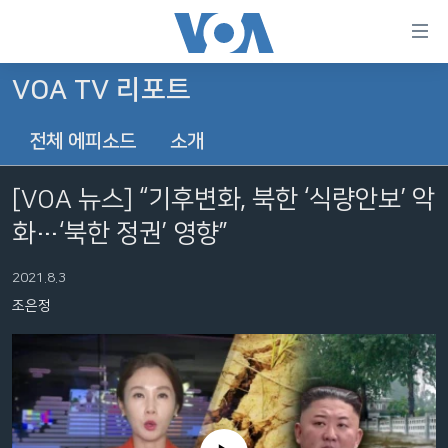
연
결
가
VOA TV 리포트
한반도
능
전체 에피소드
소개
세계
링
VOD
크
[VOA 뉴스] “기후변화, 북한 ‘식량안보’ 악
라디오
메
화…‘북한 정권’ 영향”
인
프로그램
콘
FOLLOW US
2021.8.3
주파수 안내
텐
조은정
츠
로
언어 선택
이
동
메
인