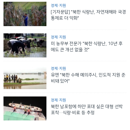
경제·지원
[기자문답] "북한 식량난, 자연재해와 국경
통제로 더 악화"
경제·지원
미 농무부 전문가 "북한 식량난, 10년 후
에도 큰 개선 없을 것"
경제·지원
유엔 "북한 수해 예의주시, 인도적 지원 준
비돼 있어"
경제·지원
북한 남포항에 하얀 포대 실은 대형 선박
포착…식량∙비료 등 추정