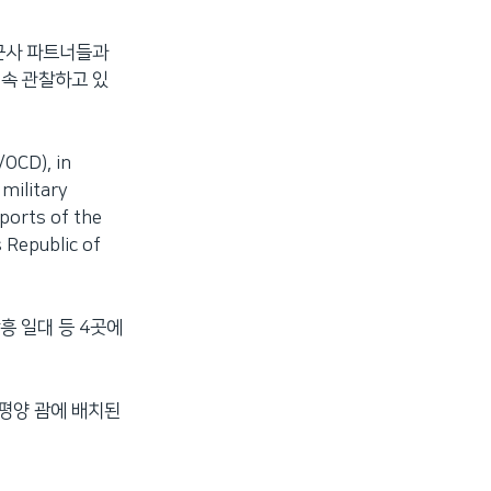
 군사 파트너들과
계속 관찰하고 있
/OCD), in
military
ports of the
s Republic of
흥 일대 등 4곳에
태평양 괌에 배치된