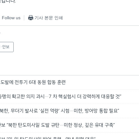
정입니다.
Follow us
기사 본문 인쇄
f
·안보
 도발에 전투기 6대 동원 합동 훈련
 동맹의 확고한 의지 과시…7 차 핵실험시 더 강력하게 대응할 것”
북한, 무더기 발사로 ‘실전 역량’ 시험…미한, 방어망 통합 필요”
 “북한 탄도미사일 도발 규탄…미한 정상, 깊은 유대 구축”