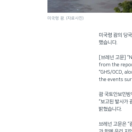
미국령 괌. (자료사진)
미국령 괌의 당국
했습니다.
[브레넌 고문] “No 
from the repo
“GHS/OCD, along
the events sur
괌 국토안보민방위
“보고된 발사가 
밝혔습니다.
브레넌 고문은 “
과 함께 우리 지