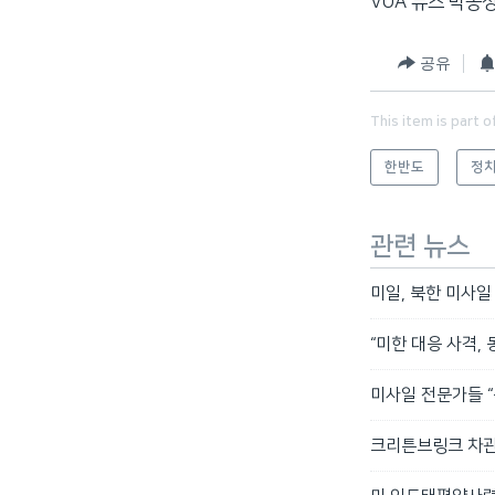
VOA 뉴스 박동
공유
This item is part o
한반도
정치
관련 뉴스
미일, 북한 미사일
“미한 대응 사격,
미사일 전문가들 “
크리튼브링크 차관보