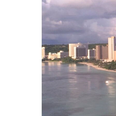
네
비
게
이
션
으
로
이
동
검
색
으
로
이
등