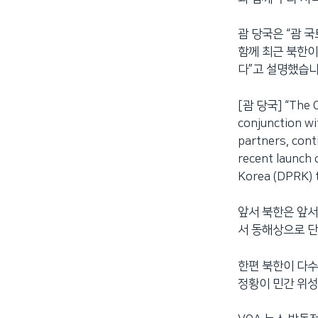
괌 당국은 “괌 
함께 최근 북한이
다”고 설명했습니
[괌 당국] “The O
conjunction wi
partners, cont
recent launch 
Korea (DPRK) t
앞서 북한은 앞서
서 동해상으로 단
한편 북한이 다수
정황이 민간 위성