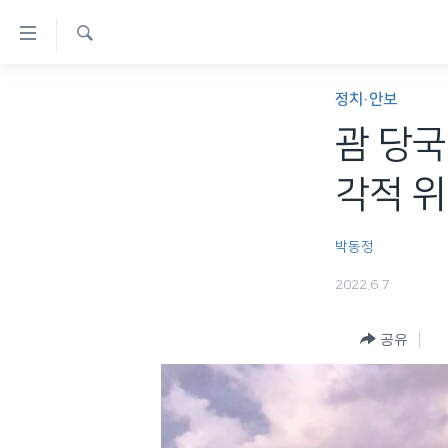
연
결
검
가
한반도
색
정치·안보
능
세계
괌 당국
링
VOD
크
각적 위
라디오
메
프로그램
인
박동정
콘
주파수 안내
2022.6.7
텐
츠
공유
로
이
동
메
인