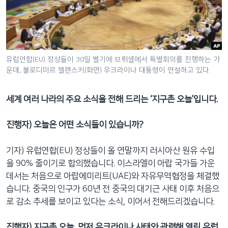
네
비
게
이
션
유럽연합(EU) 정상들이 30일 벨기에 브뤼셀에서 특별회의를 진행하는 가
운데, 볼로디미르 젤렌스키(화면) 우크라이나 대통령이 연설하고 있다.
으
로
이
세계 여러 나라의 주요 소식을 전해 드리는 ‘지구촌 오늘’입니다.
동
검
진행자) 오늘은 어떤 소식들이 있습니까?
색
으
기자) 유럽연합(EU) 정상들이 올 연말까지 러시아산 원유 수입
로
을 90% 줄이기로 합의했습니다. 이스라엘이 아랍 국가들 가운
이
데서는 처음으로 아랍에미리트(UAE)와 자유무역협정을 체결했
등
습니다. 중국의 인구가 60년 전 중국의 대기근 사태 이후 처음으
로 감소 추세를 보이고 있다는 소식, 이어서 전해드리겠습니다.
진행자) 지구촌 오늘, 먼저 우크라이나 사태와 관련해 열린 유럽