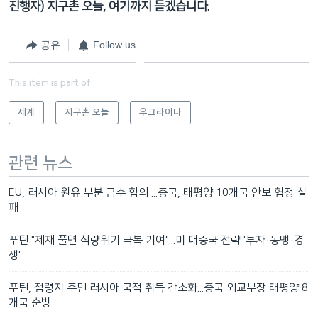
진행자) 지구촌 오늘, 여기까지 듣겠습니다.
공유
Follow us
This item is part of
세계
지구촌 오늘
우크라이나
관련 뉴스
EU, 러시아 원유 부분 금수 합의 ...중국, 태평양 10개국 안보 협정 실
패
푸틴 "제재 풀면 식량위기 극복 기여"...미 대중국 전략 '투자·동맹·경
쟁'
푸틴, 점령지 주민 러시아 국적 취득 간소화...중국 외교부장 태평양 8
개국 순방