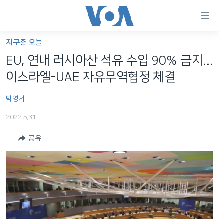
연
결
가
지구촌 오늘
한반도
능
EU, 연내 러시아산 석유 수입 90% 금지...
세계
링
이스라엘-UAE 자유무역협정 체결
VOD
크
박영서
라디오
메
인
2022.5.31
프로그램
콘
FOLLOW US
공유
주파수 안내
텐
츠
로
언어 선택
이
동
메
인