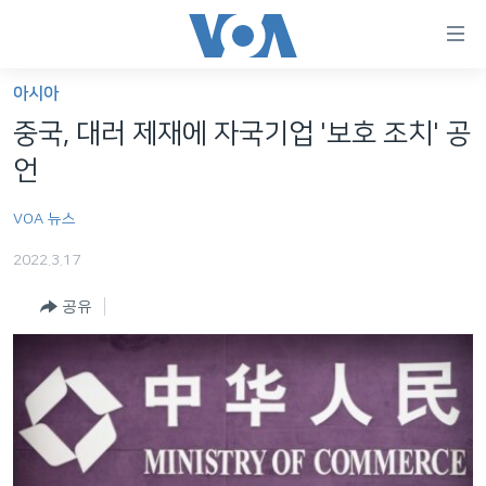
연
결
가
아시아
한반도
능
중국, 대러 제재에 자국기업 '보호 조치' 공
세계
링
언
VOD
크
VOA 뉴스
라디오
메
인
2022.3.17
프로그램
콘
FOLLOW US
공유
주파수 안내
텐
츠
로
언어 선택
이
동
메
인