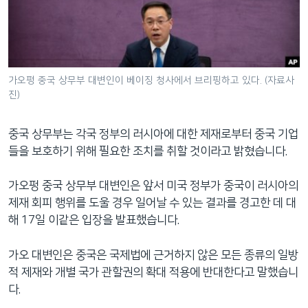
네
비
게
이
션
가오펑 중국 상무부 대변인이 베이징 청사에서 브리핑하고 있다. (자료사
진)
으
로
이
중국 상무부는 각국 정부의 러시아에 대한 제재로부터 중국 기업
동
들을 보호하기 위해 필요한 조치를 취할 것이라고 밝혔습니다.
검
색
가오펑 중국 상무부 대변인은 앞서 미국 정부가 중국이 러시아의
으
제재 회피 행위를 도울 경우 일어날 수 있는 결과를 경고한 데 대
로
해 17일 이같은 입장을 발표했습니다.
이
등
가오 대변인은 중국은 국제법에 근거하지 않은 모든 종류의 일방
적 제재와 개별 국가 관할권의 확대 적용에 반대한다고 말했습니
다.