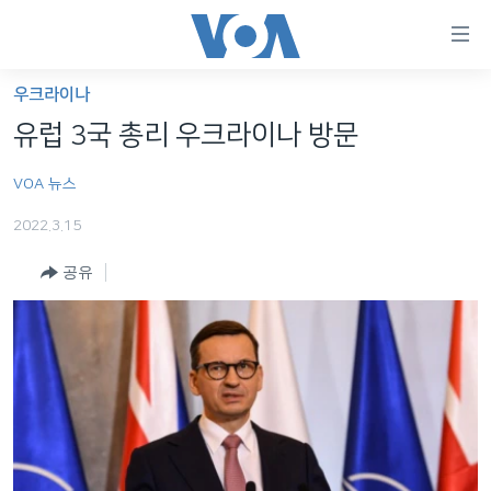
연
결
가
우크라이나
한반도
능
유럽 3국 총리 우크라이나 방문
세계
링
VOA 뉴스
VOD
크
2022.3.15
라디오
메
인
공유
프로그램
콘
FOLLOW US
주파수 안내
텐
츠
로
언어 선택
이
동
메
인