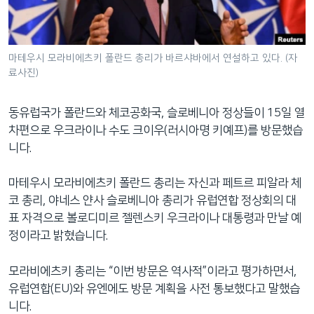
네
비
게
마테우시 모라비에츠키 폴란드 총리가 바르샤바에서 연설하고 있다. (자
이
료사진)
션
으
동유럽국가 폴란드와 체코공화국, 슬로베니아 정상들이 15일 열
로
차편으로 우크라이나 수도 크이우(러시아명 키예프)를 방문했습
이
니다.
동
검
마테우시 모라비에츠키 폴란드 총리는 자신과 페트르 피알라 체
색
코 총리, 야네스 얀사 슬로베니아 총리가 유럽연합 정상회의 대
으
표 자격으로 볼로디미르 젤렌스키 우크라이나 대통령과 만날 예
로
정이라고 밝혔습니다.
이
등
모라비에츠키 총리는 “이번 방문은 역사적”이라고 평가하면서,
유럽연합(EU)와 유엔에도 방문 계획을 사전 통보했다고 말했습
니다.