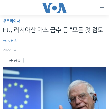
연
결
가
우크라이나
한반도
능
EU, 러시아산 가스 금수 등 "모든 것 검토"
세계
링
VOA 뉴스
VOD
크
2022.3.4
라디오
메
인
공유
프로그램
콘
FOLLOW US
주파수 안내
텐
츠
로
언어 선택
이
동
메
인