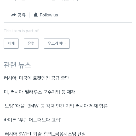
공유
Follow us
This item is part of
세계
유럽
우크라이나
관련 뉴스
러시아, 미국에 로켓엔진 공급 중단
미, 러시아·벨라루스 군수기업 등 제재
'보잉' '애플' 'BMW' 등 각국 민간 기업 러시아 제재 합류
바이든 "푸틴 어느때보다 고립"
'러시아 SWIFT 퇴출' 합의...금융시스템 단절