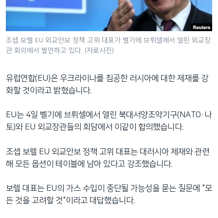
네
비
게
조셉 보렐 EU 외교안보 정책 고위 대표가 벨기에 브뤼셀에서 열린 외교장
이
관 회의에서 발언하고 있다. (자료사진)
션
으
유럽연합(EU)은 우크라이나를 침공한 러시아에 대한 제재를 강
로
화할 것이라고 밝혔습니다.
이
동
EU는 4일 벨기에 브뤼셀에서 열린 북대서양조약기구(NATO·나
검
토)와 EU 외교장관들의 회담에서 이같이 합의했습니다.
색
으
조셉 보렐 EU 외교안보 정책 고위 대표는 대러시아 제재와 관련
로
해 모든 옵션이 테이블에 남아 있다고 강조했습니다.
이
등
보렐 대표는 EU의 가스 수입이 중단될 가능성을 묻는 질문에 "모
든 것을 고려할 것"이라고 대답했습니다.