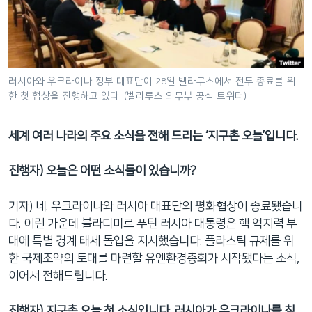
네
비
게
이
션
러시아와 우크라이나 정부 대표단이 28일 벨라루스에서 전투 종료를 위
한 첫 협상을 진행하고 있다. (벨라루스 외무부 공식 트위터)
으
로
이
세계 여러 나라의 주요 소식을 전해 드리는 ‘지구촌 오늘’입니다.
동
검
진행자) 오늘은 어떤 소식들이 있습니까?
색
으
기자) 네. 우크라이나와 러시아 대표단의 평화협상이 종료됐습니
로
다. 이런 가운데 블라디미르 푸틴 러시아 대통령은 핵 억지력 부
이
대에 특별 경계 태세 돌입을 지시했습니다. 플라스틱 규제를 위
등
한 국제조약의 토대를 마련할 유엔환경총회가 시작됐다는 소식,
이어서 전해드립니다.
진행자) 지구촌 오늘 첫 소식입니다. 러시아가 우크라이나를 침