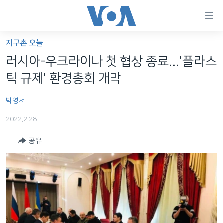
연
결
가
지구촌 오늘
한반도
능
러시아-우크라이나 첫 협상 종료...'플라스
세계
링
틱 규제' 환경총회 개막
VOD
크
박영서
라디오
메
인
2022.2.28
프로그램
콘
FOLLOW US
공유
주파수 안내
텐
츠
로
언어 선택
이
동
메
인