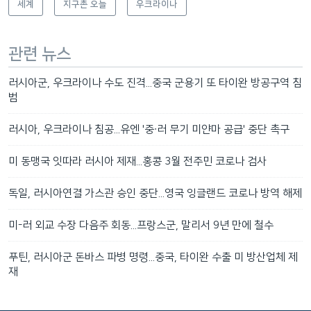
세계
지구촌 오늘
우크라이나
관련 뉴스
러시아군, 우크라이나 수도 진격...중국 군용기 또 타이완 방공구역 침
범
러시아, 우크라이나 침공...유엔 '중∙러 무기 미얀마 공급' 중단 촉구
미 동맹국 잇따라 러시아 제재...홍콩 3월 전주민 코로나 검사
독일, 러시아연결 가스관 승인 중단...영국 잉글랜드 코로나 방역 해제
미-러 외교 수장 다음주 회동...프랑스군, 말리서 9년 만에 철수
푸틴, 러시아군 돈바스 파병 명령...중국, 타이완 수출 미 방산업체 제
재