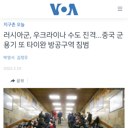
연
결
가
지구촌 오늘
한반도
능
러시아군, 우크라이나 수도 진격...중국 군
세계
링
용기 또 타이완 방공구역 침범
VOD
크
박영서
김정우
라디오
메
인
2022.2.25
프로그램
콘
FOLLOW US
공유
주파수 안내
텐
츠
로
언어 선택
이
동
메
인