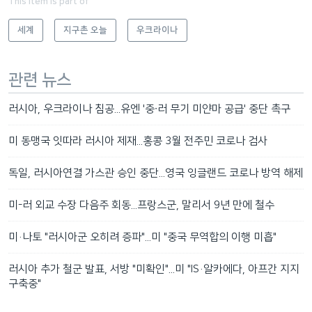
This item is part of
세계
지구촌 오늘
우크라이나
관련 뉴스
러시아, 우크라이나 침공...유엔 '중∙러 무기 미얀마 공급' 중단 촉구
미 동맹국 잇따라 러시아 제재...홍콩 3월 전주민 코로나 검사
독일, 러시아연결 가스관 승인 중단...영국 잉글랜드 코로나 방역 해제
미-러 외교 수장 다음주 회동...프랑스군, 말리서 9년 만에 철수
미·나토 "러시아군 오히려 증파"...미 "중국 무역합의 이행 미흡"
러시아 추가 철군 발표, 서방 "미확인"...미 "IS·알카에다, 아프간 지지
구축중"