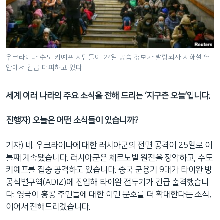
네
비
게
이
션
우크라이나 수도 키예프 시민들이 24일 공습 경보가 발령되자 지하철 역
안에서 긴급 대피하고 있다.
으
로
이
세계 여러 나라의 주요 소식을 전해 드리는 ‘지구촌 오늘’입니다.
동
검
진행자) 오늘은 어떤 소식들이 있습니까?
색
으
기자) 네. 우크라이나에 대한 러시아군의 전면 공격이 25일로 이
로
틀째 계속됐습니다. 러시아군은 체르노빌 원전을 장악하고, 수도
이
키예프를 집중 공격하고 있습니다. 중국 군용기 9대가 타이완 방
등
공식별구역(ADIZ)에 진입해 타이완 전투기가 긴급 출격했습니
다. 영국이 홍콩 주민들에 대한 이민 문호를 더 확대한다는 소식,
이어서 전해드리겠습니다.