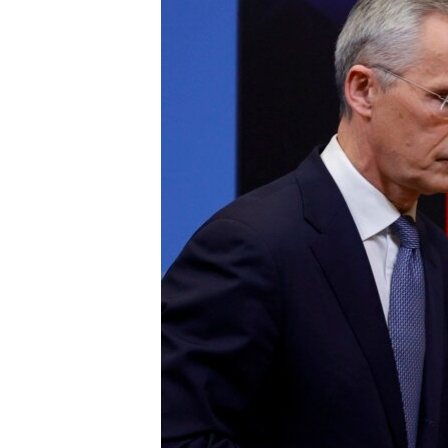
네
비
게
이
션
으
로
이
동
검
색
으
로
이
등