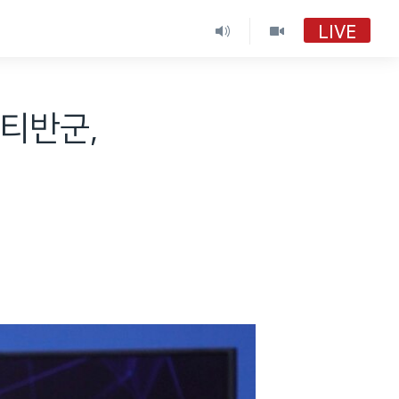
LIVE
후티반군,