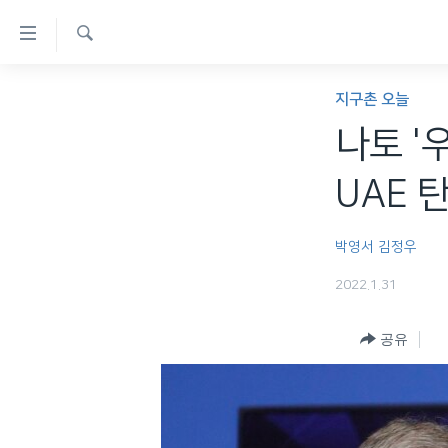
연
결
검
가
한반도
색
지구촌 오늘
능
세계
나토 '
링
VOD
크
UAE 
라디오
메
프로그램
인
박영서
김정우
콘
주파수 안내
2022.1.31
텐
츠
공유
로
이
동
메
인