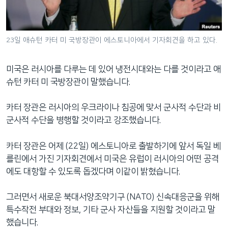
네
비
게
23일 애슈턴 카터 미 국방장관이 에스토니아에서 기자회견을 하고 있다.
이
션
미국은 러시아를 다루는 데 있어 냉전시대와는 다를 것이라고 애
으
슈턴 카터 미 국방장관이 말했습니다.
로
이
카터 장관은 러시아의 우크라이나 침공에 맞서 군사적 수단과 비
동
군사적 수단을 병행할 것이라고 강조했습니다.
검
색
카터 장관은 어제 (22일) 에스토니아로 출발하기에 앞서 독일 베
으
를린에서 가진 기자회견에서 미국은 유럽이 러시아의 어떤 공격
로
에도 대항할 수 있도록 돕겠다며 이같이 밝혔습니다.
이
등
그러면서 새로운 북대서양조약기구 (NATO) 신속대응군을 위해
특수작전 부대와 정보, 기타 군사 자산들을 지원할 것이라고 말
했습니다.