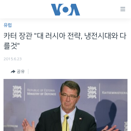
연
결
가
유럽
한반도
능
카터 장관 "대 러시아 전략, 냉전시대와 다
세계
링
를것"
VOD
크
2015.6.23
라디오
메
인
공유
프로그램
콘
FOLLOW US
주파수 안내
텐
츠
로
언어 선택
이
동
메
인