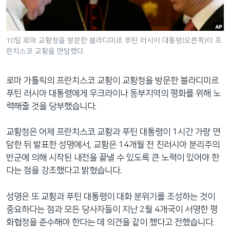
네
비
게
10일 로마 교황청을 방문한 블라디미르 푸틴 러시아 대통령(오른쪽)이 프
이
란치스코 교황을 면담했다.
션
으
로마 가톨릭의 프란치스코 교황이 교황청을 방문한 블라디미르
로
푸틴 러시아 대통령에게 우크라이나 동부지역의 평화를 위해 노
이
력해줄 것을 당부했습니다.
동
검
교황청은 어제 프란치스코 교황과 푸틴 대통령이 1시간 가량 면
색
담한 뒤 발표한 성명에서, 교황은 14개월 전 친러시아 분리주의
으
반군에 의해 시작된 내전을 끝낼 수 있도록 큰 노력이 있어야 한
로
다는 점을 강조했다고 밝혔습니다.
이
등
성명은 또 교황과 푸틴 대통령이 대화 분위기를 조성하는 것이
중요하다는 점과 모든 당사자들이 지난 2월 4개국이 서명한 평
화협정을 준수해야 한다는 데 의견을 같이 했다고 전했습니다.