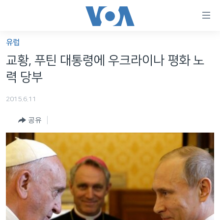
연
결
가
유럽
한반도
능
교황, 푸틴 대통령에 우크라이나 평화 노
세계
링
력 당부
VOD
크
2015.6.11
라디오
메
인
공유
프로그램
콘
FOLLOW US
주파수 안내
텐
츠
로
언어 선택
이
동
메
인