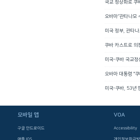
국교 정상화로 쿠
오바마“관타나모 수
미국 정부, 관타나
쿠바 카스트로 의장
미국-쿠바 국교정
오바마 대통령 "쿠
미국-쿠바, 53년
FOLLOW US
모바일 앱
VOA
구글 안드로이드
Accessibility
애플 IOS
개인정보취급방