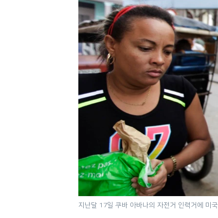
네
비
게
이
션
으
로
이
동
검
색
으
로
이
등
지난달 17일 쿠바 아바나의 자전거 인력거에 미국