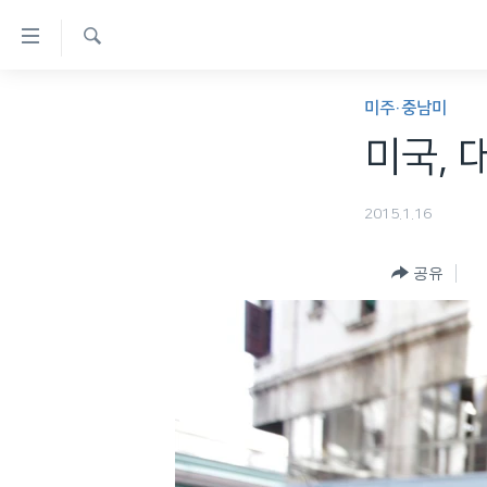
연
결
검
가
한반도
색
미주·중남미
능
세계
미국, 
링
VOD
크
2015.1.16
라디오
메
프로그램
인
공유
콘
주파수 안내
텐
츠
로
이
동
메
인