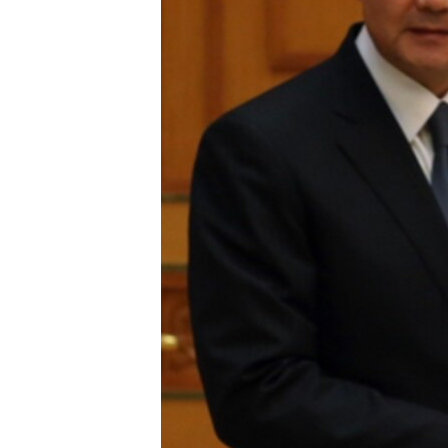
네
비
게
이
션
으
로
이
동
검
색
으
로
이
등