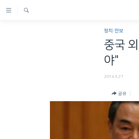
연
결
검
가
한반도
색
정치·안보
능
세계
중국 외
링
VOD
크
야"
라디오
메
프로그램
인
2014.5.27
콘
주파수 안내
텐
공유
츠
로
이
동
메
인