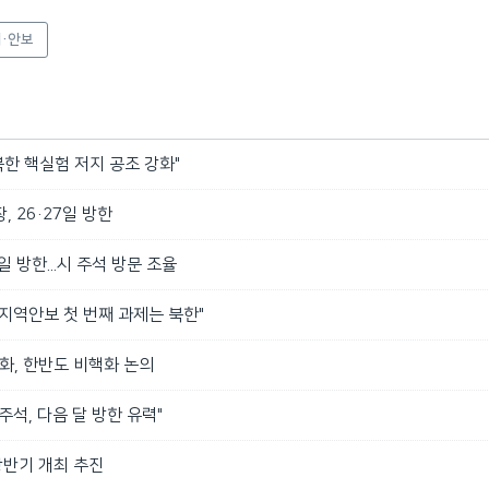
·안보
북한 핵실험 저지 공조 강화"
, 26·27일 방한
 방한...시 주석 방문 조율
지역안보 첫 번째 과제는 북한"
화, 한반도 비핵화 논의
주석, 다음 달 방한 유력"
상반기 개최 추진