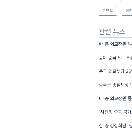
한반도
정치
관련 뉴스
한-중 외교장관 "
왕이 중국 외교부장
중국 외교부장 26일
중국군 총참모장 "
미-중 외교장관 통
"시진핑 중국 국가
한·중 정상회담, 