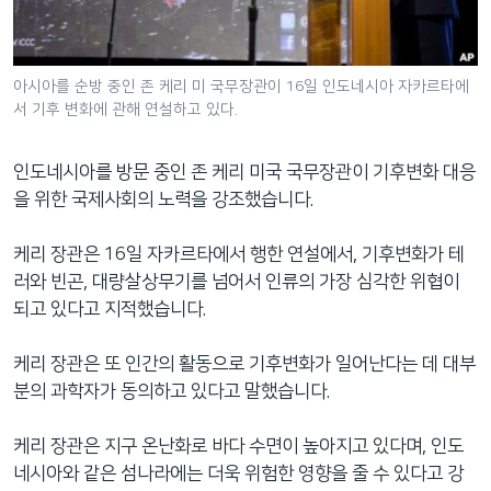
네
비
게
아시아를 순방 중인 존 케리 미 국무장관이 16일 인도네시아 자카르타에
이
서 기후 변화에 관해 연설하고 있다.
션
으
인도네시아를 방문 중인 존 케리 미국 국무장관이 기후변화 대응
로
을 위한 국제사회의 노력을 강조했습니다.
이
동
케리 장관은 16일 자카르타에서 행한 연설에서, 기후변화가 테
검
러와 빈곤, 대량살상무기를 넘어서 인류의 가장 심각한 위협이
색
되고 있다고 지적했습니다.
으
로
케리 장관은 또 인간의 활동으로 기후변화가 일어난다는 데 대부
이
분의 과학자가 동의하고 있다고 말했습니다.
등
케리 장관은 지구 온난화로 바다 수면이 높아지고 있다며, 인도
네시아와 같은 섬나라에는 더욱 위험한 영향을 줄 수 있다고 강