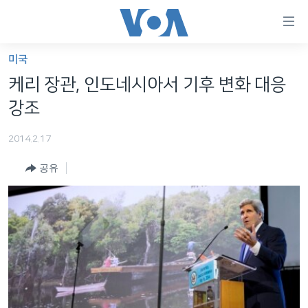
연
결
가
미국
한반도
능
케리 장관, 인도네시아서 기후 변화 대응
세계
링
강조
VOD
크
2014.2.17
라디오
메
인
공유
프로그램
콘
FOLLOW US
주파수 안내
텐
츠
로
언어 선택
이
동
메
인