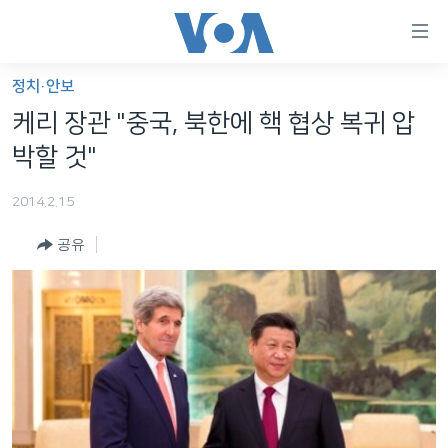
연
결
가
정치·안보
한반도
능
케리 장관 "중국, 북한에 핵 협상 복귀 압
세계
링
박할 것"
VOD
크
2014.2.15
라디오
메
인
공유
프로그램
콘
FOLLOW US
주파수 안내
텐
츠
로
언어 선택
이
동
메
인