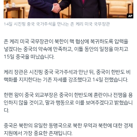
네
비
게
14일 시진핑 중국 국가주석을 만나는 존 케리 미국 국무장관
이
션
존 케리 미국 국무장관이 북한이 핵 협상에 복귀하도록 압력을
으
넣겠다는 중국의 약속에 만족하고, 이틀 동안의 일정을 마치고
로
15일 중국을 떠났습니다.
이
동
케리 장관은 시진핑 중국 국가주석과 만난 뒤, 중국이 한반도 비
검
핵화를 지지한다는 기존 자세를 강조했다고 14일 전했습니다.
색
으
한편 왕이 중국 외교부장은 중국이 한반도에 혼란이나 전쟁을 용
로
인하지 않을 것이고, 말과 행동으로 이를 보여주겠다고 밝혔습니
이
다.
등
중국은 북한의 유일한 동맹국으로 북한 무역과 북한에 대한 경제
지원에서 가장 중요한 존재입니다.