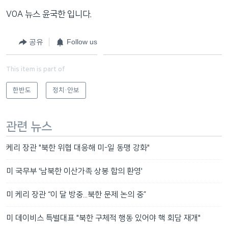
VOA 뉴스 윤국한 입니다.
공유
Follow us
This item is part of
한반도
정치·안보
관련 뉴스
케리 장관 "북한 위협 대응해 미-일 동맹 강화"
미 국무부 '남북한 이산가족 상봉 합의 환영'
미 케리 장관 “이 달 방중...북한 문제 논의 중”
미 데이비스 특별대표 "북한 구체적 행동 있어야 핵 회담 재개"