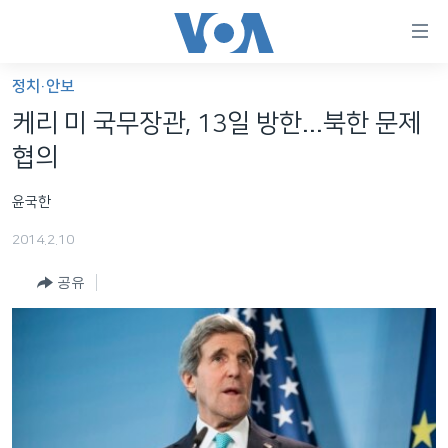
연
결
가
정치·안보
한반도
능
케리 미 국무장관, 13일 방한...북한 문제
세계
링
협의
VOD
크
윤국한
라디오
메
인
2014.2.10
프로그램
콘
FOLLOW US
공유
주파수 안내
텐
츠
로
언어 선택
이
동
메
인