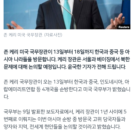
네
비
게
이
션
존 케리 미국 국무장관. (자료사진)
으
로
존 케리 미국 국무장관이 13일부터 18일까지 한국과 중국 등 아
이
시아 나라들을 방문합니다. 케리 장관은 서울과 베이징에서 북한
동
문제에 대해 논의할 예정입니다. 윤국한 기자가 전해 드립니다
.
검
색
존 케리 국무장관이 오는 13일부터 한국과 중국, 인도네시아, 아
으
랍에미리트연합 등 4개국을 순방한다고 미국 국무부가 밝혔습니
로
다.
이
등
국무부는 9일 발표한 보도자료에서, 케리 장관이 1년 사이에 5
번째로 이뤄지는 이번 아시아 순방 중 방문국 고위 당국자들과
양자와 지역, 전세계 현안들을 논의할 것이라고 밝혔습니다.