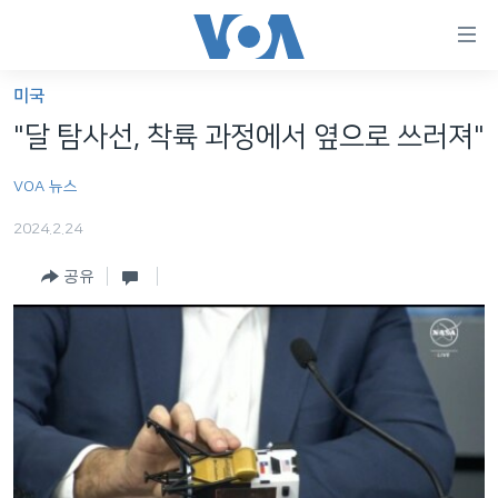
연
결
가
미국
한반도
능
"달 탐사선, 착륙 과정에서 옆으로 쓰러져"
세계
링
VOA 뉴스
VOD
크
2024.2.24
라디오
메
인
공유
프로그램
콘
FOLLOW US
주파수 안내
텐
츠
로
언어 선택
이
동
메
인