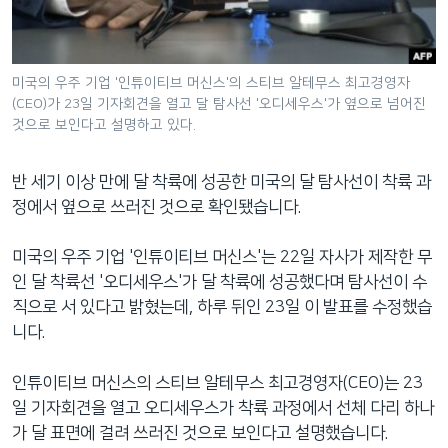
네
비
게
미국의 우주 기업 '인튜이티브 머신스'의 스티브 알테무스 최고경영자
이
(CEO)가 23일 기자회견을 열고 달 탐사선 '오디세우스'가 옆으로 넘어진
션
것으로 보인다고 설명하고 있다.
으
로
반 세기 이상 만에 달 착륙에 성공한 미국의 달 탐사선이 착륙 과
이
정에서 옆으로 쓰러진 것으로 확인됐습니다.
동
검
미국의 우주 기업 '인튜이티브 머신스'는 22일 자사가 제작한 무
색
인 달 착륙선 '오디세우스'가 달 착륙에 성공했다며 탐사선이 수
으
직으로 서 있다고 밝혔는데, 하루 뒤인 23일 이 발표를 수정했습
로
니다.
이
등
인튜이티브 머신스의 스티브 알테무스 최고경영자(CEO)는 23
일 기자회견을 열고 오디세우스가 착륙 과정에서 선체 다리 하나
가 달 표면에 걸려 쓰러진 것으로 보인다고 설명했습니다.