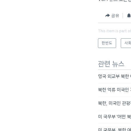
공유
This item is part o
한반도
사회
관련 뉴스
영국 외교부 북한 
북한 억류 미국인 
북한, 미국인 관광객
미 국무부 '어떤 
미 국무부, 북한 