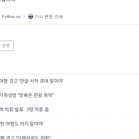
Follow us
기사 본문 인쇄
f
·인권
여행 경고 '한글 서적 휴대 말아야'
가족성명 "방북은 관광 목적"
 억류 발표...3명 억류 중
북한 여행도 하지 말아야'
여행 경고 "단체관광도 위험"