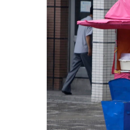
네
비
게
이
션
으
로
이
동
검
색
으
로
이
등