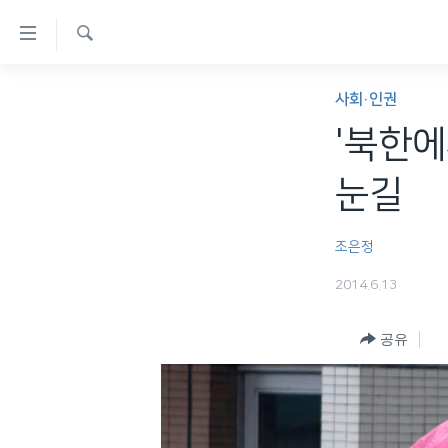
연
결
검
가
한반도
색
사회·인권
능
세계
'북한에
링
VOD
크
눈길
라디오
메
프로그램
인
조은정
콘
주파수 안내
2014.6.13
텐
츠
공유
로
이
동
메
인