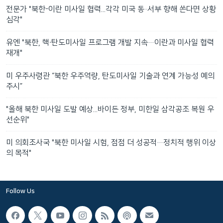
전문가 "북한-이란 미사일 협력...각각 미국 동·서부 향해 쏜다면 상황
심각"
유엔 "북한, 핵∙탄도미사일 프로그램 개발 지속…이란과 미사일 협력
재개"
미 우주사령관 “북한 우주역량, 탄도미사일 기술과 연계 가능성 예의
주시”
"올해 북한 미사일 도발 예상...바이든 정부, 미한일 삼각공조 복원 우
선순위"
미 의회조사국 "북한 미사일 시험, 점점 더 성공적…정치적 행위 이상
의 목적"
Follow Us