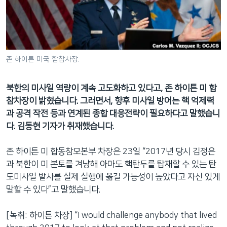
네
비
게
이
션
존 하이튼 미국 합참차장.
으
로
북한의 미사일 역량이 계속 고도화하고 있다고, 존 하이튼 미 합
이
참차장이 밝혔습니다. 그러면서, 향후 미사일 방어는 핵 억제력
동
과 공격 작전 등과 연계된 종합 대응전략이 필요하다고 말했습니
검
다. 김동현 기자가 취재했습니다.
색
으
존 하이튼 미 합동참모본부 차장은 23일 “2017년 당시 김정은
로
과 북한이 미 본토를 겨냥해 아마도 핵탄두를 탑재할 수 있는 탄
이
도미사일 발사를 실제 실행에 옮길 가능성이 높았다고 자신 있게
등
말할 수 있다”고 말했습니다.
[녹취: 하이튼 차장] “I would challenge anybody that lived