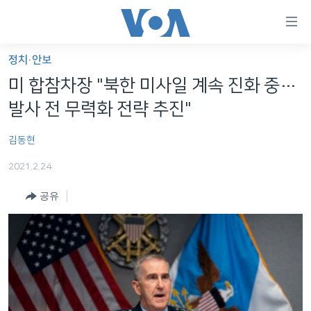
연
결
가
정치·안보
한반도
능
미 합참차장 "북한 미사일 계속 진화 중…
세계
링
발사 전 무력화 전략 추진"
VOD
크
김동현
라디오
메
인
2021.2.24
프로그램
콘
FOLLOW US
공유
주파수 안내
텐
츠
로
언어 선택
이
동
메
인