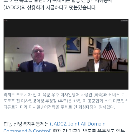
또 이런 목표를 실현하기 위해서는 합동 전영역지휘통제
(JADC2)의 상용화가 시급하다고 덧붙였습니다.
리처드 포모시아 전 미 육군 우주 미사일방어 사령관 (좌측)과 케네스 토
도로프 전 미사일방어청 부청장 (우측)은 16일 미 공군협회 소속 미첼인스
티튜트가 미래 미사일방어전략을 주제로 연 화상대담에 참석했다.
합동 전영역지휘통제는
(JADC2. Joint All Domain
Command & Control)
현재 각 미군이 별도로 운용하고 있는