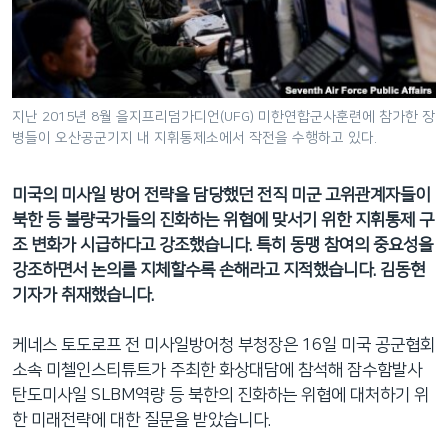
네
비
게
이
션
지난 2015년 8월 을지프리덤가디언(UFG) 미한연합군사훈련에 참가한 장
병들이 오산공군기지 내 지휘통제소에서 작전을 수행하고 있다.
으
로
이
미국의 미사일 방어 전략을 담당했던 전직 미군 고위관계자들이
동
북한 등 불량국가들의 진화하는 위협에 맞서기 위한 지휘통제 구
검
조 변화가 시급하다고 강조했습니다. 특히 동맹 참여의 중요성을
색
강조하면서 논의를 지체할수록 손해라고 지적했습니다. 김동현
으
기자가 취재했습니다.
로
이
케네스 토도로프 전 미사일방어청 부청장은 16일 미국 공군협회
등
소속 미첼인스티튜트가 주최한 화상대담에 참석해 잠수함발사
탄도미사일 SLBM역량 등 북한의 진화하는 위협에 대처하기 위
한 미래전략에 대한 질문을 받았습니다.