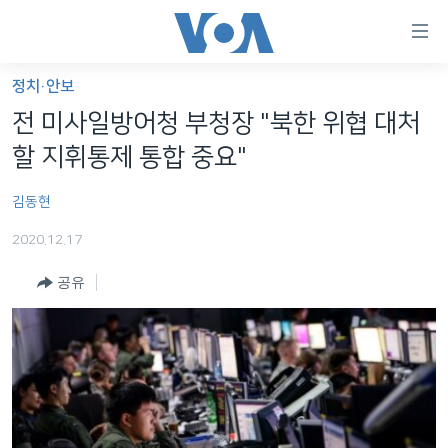
연
결
가
정치·안보
한반도
능
전 미사일방어청 부청장 "북한 위협 대처
세계
링
할 지휘통제 통합 중요"
VOD
크
김동현
라디오
메
인
2020.12.17
프로그램
콘
FOLLOW US
공유
주파수 안내
텐
츠
로
언어 선택
이
동
메
인