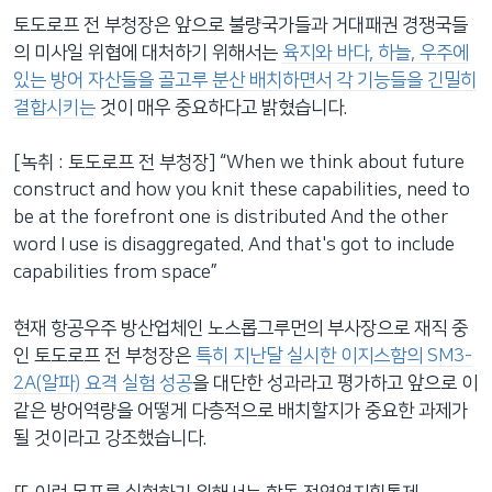
토도로프 전 부청장은 앞으로 불량국가들과 거대패권 경쟁국들
의 미사일 위협에 대처하기 위해서는
육지와 바다, 하늘, 우주에
있는 방어 자산들을 골고루 분산 배치하면서 각 기능들을 긴밀히
결합시키는
것이 매우 중요하다고 밝혔습니다.
[녹취 : 토도로프 전 부청장] “When we think about future
construct and how you knit these capabilities, need to
be at the forefront one is distributed And the other
word I use is disaggregated. And that's got to include
capabilities from space”
현재 항공우주 방산업체인 노스롭그루먼의 부사장으로 재직 중
인 토도로프 전 부청장은
특히 지난달 실시한 이지스함의 SM3-
2A(알파) 요격 실험 성공
을 대단한 성과라고 평가하고 앞으로 이
같은 방어역량을 어떻게 다층적으로 배치할지가 중요한 과제가
될 것이라고 강조했습니다.