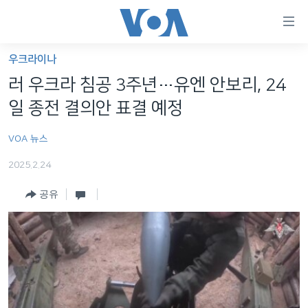
연
결
가
우크라이나
한반도
능
러 우크라 침공 3주년…유엔 안보리, 24
세계
링
일 종전 결의안 표결 예정
VOD
크
VOA 뉴스
라디오
메
인
2025.2.24
프로그램
콘
FOLLOW US
공유
주파수 안내
텐
츠
로
언어 선택
이
동
메
인