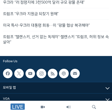
우크라 “러 점령지에 3천500억 달러 규모 광물 존재”
트럼프 “우크라 지원금 되찾기 원해”
미국 특사-우크라 대통령 회동…미 “광물 협상 복귀해야”
트럼프 “젤렌스키, 선거 없는 독재자”∙젤렌스키 “트럼프, 허위 정보 속
살아”
Follow Us
모바일 앱
VOA
LIVE