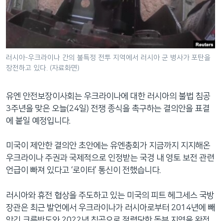
네
비
게
이
션
러시아-우크라이나 간의 불특정 전투 지역에서 러시아 군 병사가 포탄을
장전하고 있다. (자료화면)
으
로
이
유엔 안전보장이사회는 우크라이나에 대한 러시아의 불법 침공
동
3주년을 맞은 오늘(24일) 전쟁 종식을 촉구하는 결의안을 표결
검
에 붙일 예정입니다.
색
으
미국이 제안한 결의안 초안에는 유엔총회가 지금까지 지지해온
로
우크라이나 주권과 국제적으로 인정받는 국경 내 영토 보전 관련
이
언급이 빠져 있다고 ‘로이터’ 통신이 전했습니다.
등
러시아와 휴전 협상을 주도하고 있는 미국의 피트 헤그세스 국방
장관은 최근 발언에서 우크라이나가 러시아로부터 2014년에 빼
앗긴 크름반도와 2022년 침공으로 점령당한 동부 지역을 완전