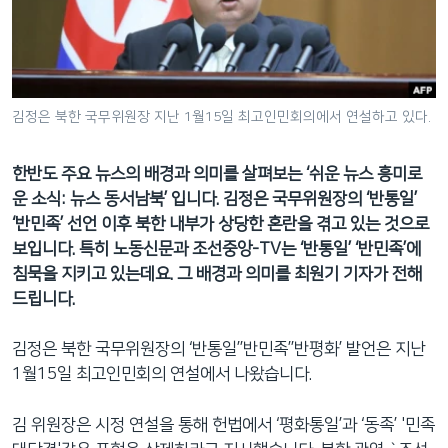
네
비
게
이
션
김정은 북한 국무위원장 지난 1월15일 최고인민회의에서 연설하고 있다.
으
로
한반도 주요 뉴스의 배경과 의미를 살펴보는 ‘쉬운 뉴스 흥미로
이
운 소식: 뉴스 동서남북’ 입니다. 김정은 국무위원장의 ‘반통일’
동
‘반민족’ 선언 이후 북한 내부가 상당한 혼란을 겪고 있는 것으로
검
보입니다. 특히 노동신문과 조선중앙-TV는 ‘반통일’ ‘반민족’에
색
침묵을 지키고 있는데요. 그 배경과 의미를 최원기 기자가 전해
으
드립니다.
로
이
김정은 북한 국무위원장의 ‘반통일’’반민족’’반평화’ 발언은 지난
등
1월15일 최고인민회의 연설에서 나왔습니다.
김 위원장은 시정 연설을 통해 헌법에서 ‘평화통일’과 ‘동족’ '민족