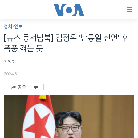
연
결
가
정치·안보
한반도
능
[뉴스 동서남북] 김정은 '반통일 선언' 후
세계
링
폭풍 겪는 듯
VOD
크
최원기
라디오
메
인
2024.3.1
프로그램
콘
FOLLOW US
공유
주파수 안내
텐
츠
로
언어 선택
이
동
메
인