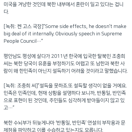
미국을 겨냥한 것인데 북한 내부에서 혼란이 일고 있다는 겁니
다.
[녹취: 켄 고스 국장]”Some side effects, he doesn’t make
big deal of it internally. Obviously speech in Supreme
People Council…”
평안남도 평성에 살다가 2011년 한국에 입국한 탈북민 조충희
씨는 북한 당국이 유훈을 부정하기도 어렵고 또 남한과 북한 사
람이 왜 한민족이 아닌지 설득하기 어려울 것이라고 말했습니다.
[녹취: 조충희 씨]”설득을 못하죠.또 설득할 생각이 없을 거에요.
민족은 민족인데, 현재 상황을 설명하다 보니까, 반통일, 반민족
으로 표현이 된 것인데, 주민들도 심각하게 받아들이지 않고 있
고…”
북한 수뇌부가 뒤늦게나마 ‘반통일, 반민족’ 연설의 부작용과 문
제점을 파악하고 이를 수습하고 있는지도 모릅니다.