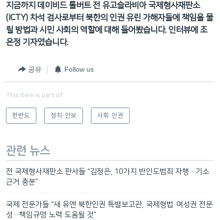
지금까지 데이비드 톨버트 전 유고슬라비아 국제형사재판소
(ICTY) 차석 검사로부터 북한의 인권 유린 가해자들에 책임을 물
릴 방법과 시민 사회의 역할에 대해 들어봤습니다. 인터뷰에 조
은정 기자였습니다.
공유
Follow us
This item is part of
한반도
정치·안보
사회·인권
관련 뉴스
전 국제형사재판소 판사들 “김정은, 10가지 반인도범죄 자행…기소
근거 충분”
국제 전문가들 “새 유엔 북한인권 특별보고관, 국제형법·여성권 전문
성…책임규명 노력 도움될 것”