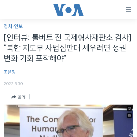
연
결
가
정치·안보
한반도
능
[인터뷰: 톨버트 전 국제형사재판소 검사]
세계
링
“북한 지도부 사법심판대 세우려면 정권
VOD
크
변화 기회 포착해야”
라디오
메
조은정
인
프로그램
콘
FOLLOW US
2022.6.30
주파수 안내
텐
츠
공유
로
언어 선택
이
동
메
인