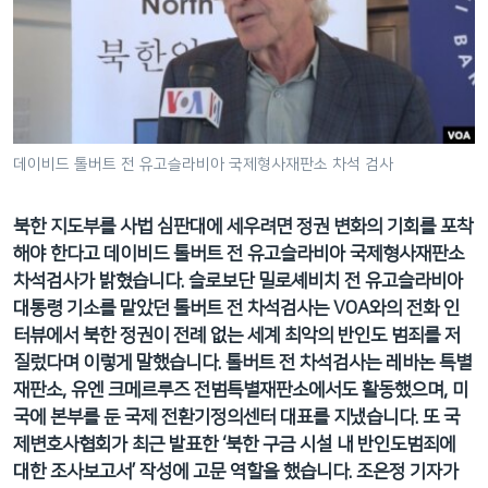
네
비
게
이
션
으
데이비드 톨버트 전 유고슬라비아 국제형사재판소 차석 검사
로
이
북한 지도부를 사법 심판대에 세우려면 정권 변화의 기회를 포착
동
해야 한다고 데이비드 톨버트 전 유고슬라비아 국제형사재판소
검
차석검사가 밝혔습니다. 슬로보단 밀로셰비치 전 유고슬라비아
색
대통령 기소를 맡았던 톨버트 전 차석검사는 VOA와의 전화 인
으
터뷰에서 북한 정권이 전례 없는 세계 최악의 반인도 범죄를 저
로
질렀다며 이렇게 말했습니다. 톨버트 전 차석검사는 레바논 특별
이
재판소, 유엔 크메르루즈 전범특별재판소에서도 활동했으며, 미
등
국에 본부를 둔 국제 전환기정의센터 대표를 지냈습니다. 또 국
제변호사협회가 최근 발표한 ‘북한 구금 시설 내 반인도범죄에
대한 조사보고서’ 작성에 고문 역할을 했습니다. 조은정 기자가