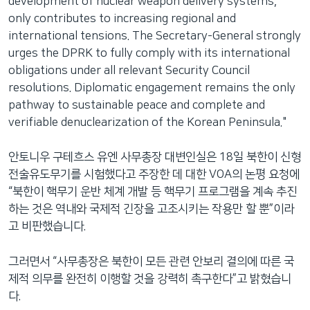
development of nuclear weapon delivery systems,
only contributes to increasing regional and
international tensions. The Secretary-General strongly
urges the DPRK to fully comply with its international
obligations under all relevant Security Council
resolutions. Diplomatic engagement remains the only
pathway to sustainable peace and complete and
verifiable denuclearization of the Korean Peninsula."
안토니우 구테흐스 유엔 사무총장 대변인실은 18일 북한이 신형
전술유도무기를 시험했다고 주장한 데 대한 VOA의 논평 요청에
“북한이 핵무기 운반 체계 개발 등 핵무기 프로그램을 계속 추진
하는 것은 역내와 국제적 긴장을 고조시키는 작용만 할 뿐”이라
고 비판했습니다.
그러면서 “사무총장은 북한이 모든 관련 안보리 결의에 따른 국
제적 의무를 완전히 이행할 것을 강력히 촉구한다”고 밝혔습니
다.