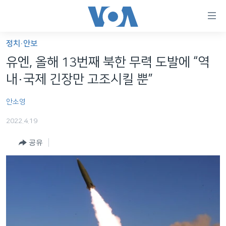
연
결
가
정치·안보
한반도
능
유엔, 올해 13번째 북한 무력 도발에 “역
세계
링
내·국제 긴장만 고조시킬 뿐”
VOD
크
안소영
라디오
메
인
2022.4.19
프로그램
콘
FOLLOW US
공유
주파수 안내
텐
츠
로
언어 선택
이
동
메
인