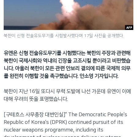
네
비
게
이
션
북한이 신형 전술유도무기를 시험발사했다며 17일 사진을 공개했다.
으
로
유엔은 신형 전술유도무기를 시험했다는 북한의 주장과 관련해
이
북한이 국제사회와 역내의 긴장을 고조시킬 뿐이라고 비판했습
동
니다. 아울러 북한이 모든 관련 안보리 결의에 따른 국제적 의무
검
를 완전히 이행할 것을 촉구했습니다. 안소영 기자입니다.
색
으
북한이 지난 16일 또다시 무력 도발에 나선 가운데 유엔이 이에
로
대해 우려의 뜻을 표명했습니다.
이
등
[구테흐스 사무총장 대변인실]” The Democratic People’s
Republic of Korea’s (DPRK) continued pursuit of its
nuclear weapons programme, including its