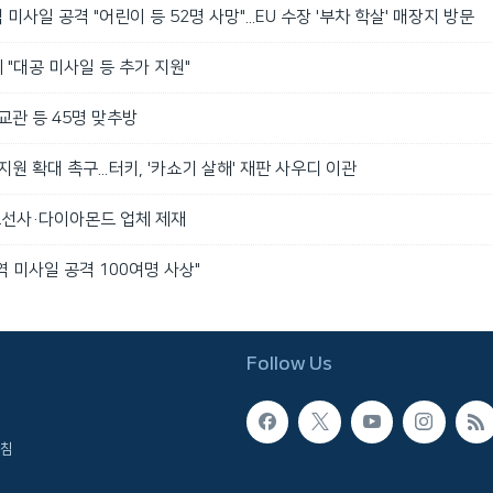
사일 공격 "어린이 등 52명 사망"...EU 수장 '부차 학살' 매장지 방문
"대공 미사일 등 추가 지원"
교관 등 45명 맞추방
원 확대 촉구...터키, '카쇼기 살해' 재판 사우디 이관
조선사·다이아몬드 업체 제재
 미사일 공격 100여명 사상"
Follow Us
침