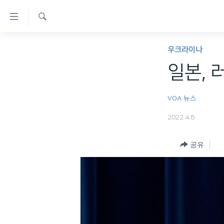
연
결
검
가
한반도
색
우크라이나
능
세계
일본, 
링
VOD
크
VOA 뉴스
라디오
메
2022.4.8
프로그램
인
콘
주파수 안내
공유
텐
츠
로
이
동
메
인