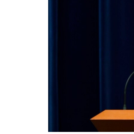
네
비
게
이
션
으
로
이
동
검
색
으
로
이
등