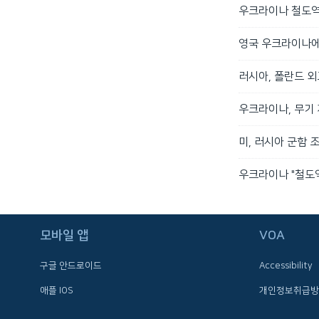
우크라이나 철도역 미
영국 우크라이나에 
러시아, 폴란드 외
우크라이나, 무기 지
미, 러시아 군함 
우크라이나 "철도역
FOLLOW US
모바일 앱
VOA
구글 안드로이드
Accessibility
애플 IOS
개인정보취급방
언어 선택