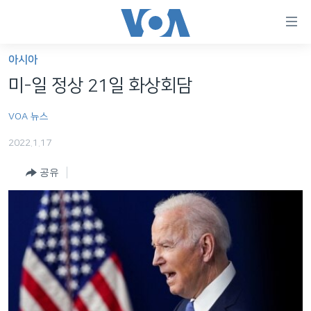
연
결
가
아시아
한반도
능
미-일 정상 21일 화상회담
세계
링
VOA 뉴스
VOD
크
2022.1.17
라디오
메
인
공유
프로그램
콘
FOLLOW US
주파수 안내
텐
츠
로
언어 선택
이
동
메
인