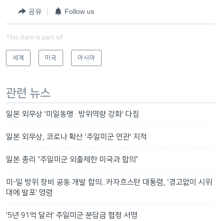
공유
Follow us
This item is part of
세계
미국
아시아
관련 뉴스
일본 외무상 '미일동맹· 방위역량 강화' 다짐
일본 외무상, 코로나 확산 '주일미군 연관' 지적
일본 총리 “주일미군 외출제한 미국과 합의”
미-일 방위 장비 공동 개발 합의...카자흐스탄 대통령, '경고없이 시위
대에 발포' 명령
'5년 91억 달러' 주일미군 분담금 협정 서명