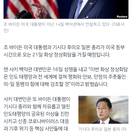
네
비
게
조 바이든 미국 대통령이 지난 14일 백악관에서 연설하고 있다. (자료사
이
진)
션
으
조 바이든 미국 대통령과 기시다 후미오 일본 총리가 미국 동부
로
시간으로 오는 21일 화상 정상회담을 가질 예정입니다.
이
동
젠 사키 백악관 대변인은 16일 성명을 내고 “이번 화상 정상회담
검
은 인도 태평양과 전 세계에 걸쳐 평화와 안보, 안정의 주춧돌인
색
미-일 동맹의 힘에 대해 강조할 것”이라고 밝혔습니다.
으
로
사키 대변인은 또 바이든 대통령이
이
기시다 총리와 함께 자유롭고 열린
등
인도태평양의 공유된 이상을 진전
시키고 신종 코로나바이러스 대응
과 기후 위기 등 핵심 사안들에 대
기시다 후미오 일본 총리 (자