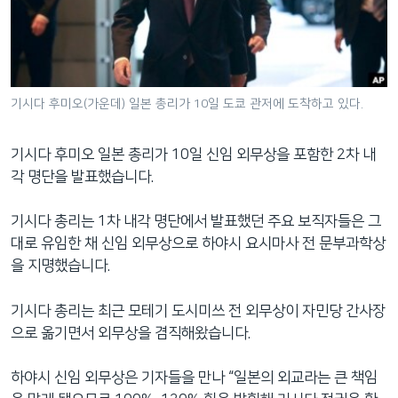
네
비
게
이
션
기시다 후미오(가운데) 일본 총리가 10일 도쿄 관저에 도착하고 있다.
으
로
기시다 후미오 일본 총리가 10일 신임 외무상을 포함한 2차 내
이
각 명단을 발표했습니다.
동
검
기시다 총리는 1차 내각 명단에서 발표했던 주요 보직자들은 그
색
대로 유임한 채 신임 외무상으로 하야시 요시마사 전 문부과학상
으
을 지명했습니다.
로
이
기시다 총리는 최근 모테기 도시미쓰 전 외무상이 자민당 간사장
등
으로 옮기면서 외무상을 겸직해왔습니다.
하야시 신임 외무상은 기자들을 만나 “일본의 외교라는 큰 책임