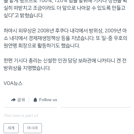
을 맡게 됐으므로 100%, 120% 힘을 발휘해 기시다 정권을 확
실히 떠받치고 조금이라도 더 앞으로 나아갈 수 있도록 만들고
싶다”고 밝혔습니다.
하야시 외무상은 2008년 후쿠다 내각에서 방위상, 2009년 아
소 내각에서 경제재생정책상 등을 지냈습니다. 또 일-중 우호의
원연맹 회장으로 활동하기도 했습니다.
한편 기시다 총리는 신설한 인권 담당 보좌관에 나카타니 겐 전
방위상을 지명했습니다.
VOA뉴스
공유
Follow us
This item is part of
세계
아시아