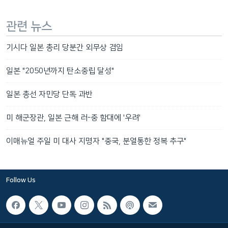
관련 뉴스
기시다 일본 총리 당분간 외무상 겸임
일본 "2050년까지 탄소중립 달성"
일본 총선 자민당 단독 과반
미 해군장관, 일본 근해 러-중 함대에 '우려'
이매뉴얼 주일 미 대사 지명자 "중국, 분열통한 정복 추구"
Follow Us