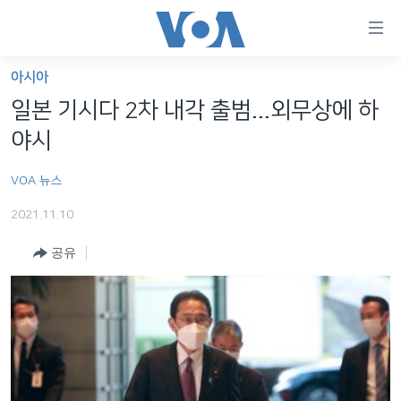
연
결
가
아시아
한반도
능
일본 기시다 2차 내각 출범...외무상에 하
세계
링
야시
VOD
크
VOA 뉴스
라디오
메
인
2021.11.10
프로그램
콘
FOLLOW US
공유
주파수 안내
텐
츠
로
언어 선택
이
동
메
인