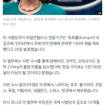
네
비
게
26일 미국 워싱턴 D.C. 법무부 청사에서 리사 모나코 부장관이 기자회견
이
하고 있다.
션
으
미 사법당국이 유럽연합(EU) 경찰기구인 '유로폴(Europol)'과
로
공조해, 인터넷에서 국제 마약 판매에 관여한 150여 명을 체포
이
했다고 26일 발표했습니다.
동
검
미 법무부는 이번 수사를 통해 암페타민, 코카인, 오피오이드 등
색
약 234kg의 불법 약물을 압수했다며, 현금 가치로는 3천100만
으
달러 이상이 될 것이라고 밝혔습니다.
로
이
이번 수사 결과 65명은 미국에서, 나머지는 호주, 불가리아, 프랑
등
스, 독일, 이탈리아, 네덜란드, 스위스, 영국에서 체포됐습니다.
리사 모나코 미 법무부 부장관은 국제 사법당국 공조로 10개월