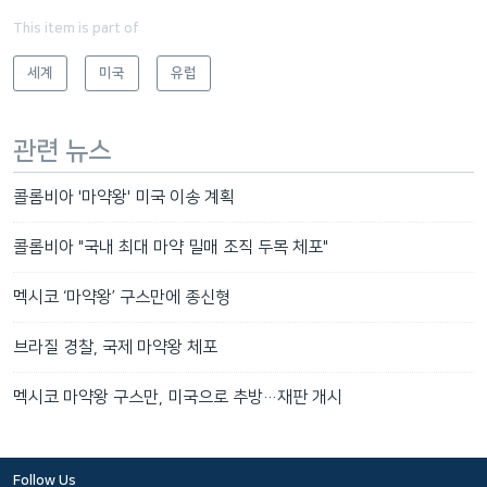
This item is part of
세계
미국
유럽
관련 뉴스
콜롬비아 '마약왕' 미국 이송 계획
콜롬비아 "국내 최대 마약 밀매 조직 두목 체포"
멕시코 ‘마약왕’ 구스만에 종신형
브라질 경찰, 국제 마약왕 체포
멕시코 마약왕 구스만, 미국으로 추방…재판 개시
Follow Us