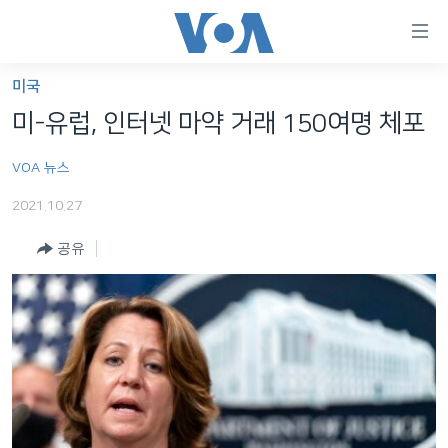
연
결
가
미국
한반도
능
미-유럽, 인터넷 마약 거래 150여명 체포
세계
링
VOA 뉴스
VOD
크
2021.10.27
라디오
메
인
공유
프로그램
콘
FOLLOW US
주파수 안내
텐
츠
로
언어 선택
이
동
메
인