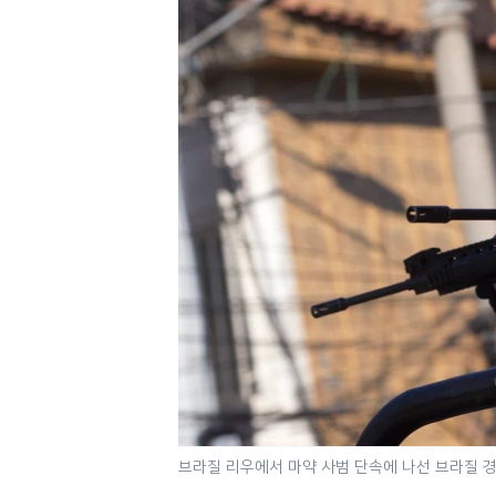
네
비
게
이
션
으
로
이
동
검
색
으
로
이
등
브라질 리우에서 마약 사범 단속에 나선 브라질 경