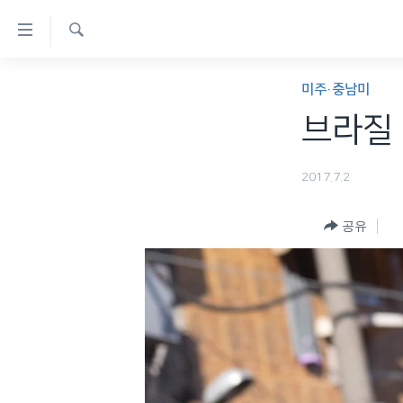
연
결
검
가
한반도
색
미주·중남미
능
세계
브라질 
링
VOD
크
2017.7.2
라디오
메
프로그램
인
공유
콘
주파수 안내
텐
츠
로
이
동
메
인