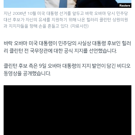
네
비
지난 2008년 10월 미국 대통령 선거를 앞두고 바락 오바마 당시 민주당
대선 후보가 자신의 유세를 지원하기 위해 나온 힐러리 클린턴 상원의원
게
과 지지자들을 향해 손을 흔들고 있다. (자료사진)
이
션
으
바락 오바마 미국 대통령이 민주당의 사실상 대통령 후보인 힐러
로
리 클린턴 전 국무장관에 대한 공식 지지를 선언했습니다.
이
동
클린턴 후보 측은 9일 오바마 대통령의 지지 발언이 담긴 비디오
검
동영상을 공개했습니다.
색
으
로
이
등