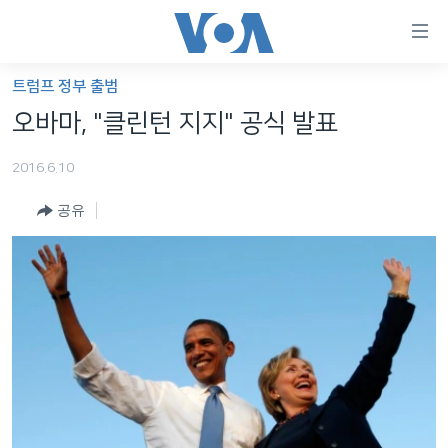
연
결
가
트럼프 정부 출범
한반도
능
오바마, "클린턴 지지" 공식 발표
세계
링
2016.6.10
VOD
크
공유
라디오
메
인
프로그램
콘
FOLLOW US
주파수 안내
텐
츠
로
언어 선택
이
동
메
인