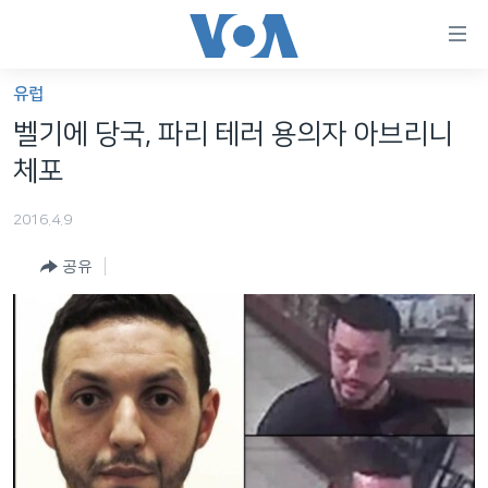
연
결
가
유럽
한반도
능
벨기에 당국, 파리 테러 용의자 아브리니
세계
링
체포
VOD
크
2016.4.9
라디오
메
인
공유
프로그램
콘
FOLLOW US
주파수 안내
텐
츠
로
언어 선택
이
동
메
인