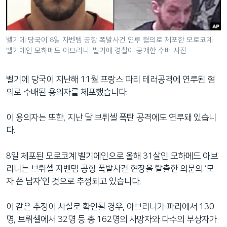
네
비
게
벨기에 당국이 8일 자벤템 공항 폭발사건 연루 혐의로 체포한 모로코계
이
벨기에인 모하메드 아브리니. 벨기에 경찰이 공개한 수배 사진.
션
으
벨기에 당국이 지난해 11월 프랑스 파리 테러공격에 연루된 혐
로
의로 수배된 용의자를 체포했습니다.
이
동
이 용의자는 또한, 지난 달 브뤼셀 폭탄 공격에도 연루돼 있습니
검
다.
색
으
8일 체포된 모로코계 벨기에인으로 올해 31살인 모하메드 아브
로
리니는 브뤼셀 자벤템 공항 폭발사건 현장을 탈출한 의문의 ‘모
이
자 쓴 남자’인 것으로 추정되고 있습니다.
등
이 같은 추정이 사실로 확인될 경우, 아브리니가 파리에서 130
명, 브뤼셀에서 32명 등 총 162명의 사망자와 다수의 부상자가