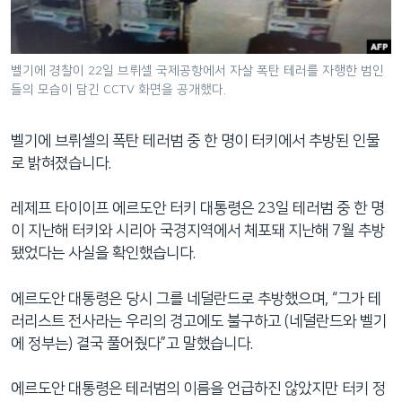
네
비
게
벨기에 경찰이 22일 브뤼셀 국제공항에서 자살 폭탄 테러를 자행한 범인
이
들의 모습이 담긴 CCTV 화면을 공개했다.
션
으
벨기에 브뤼셀의 폭탄 테러범 중 한 명이 터키에서 추방된 인물
로
로 밝혀졌습니다.
이
동
레제프 타이이프 에르도안 터키 대통령은 23일 테러범 중 한 명
검
이 지난해 터키와 시리아 국경지역에서 체포돼 지난해 7월 추방
색
됐었다는 사실을 확인했습니다.
으
로
에르도안 대통령은 당시 그를 네덜란드로 추방했으며, “그가 테
이
러리스트 전사라는 우리의 경고에도 불구하고 (네덜란드와 벨기
등
에 정부는) 결국 풀어줬다”고 말했습니다.
에르도안 대통령은 테러범의 이름을 언급하진 않았지만 터키 정