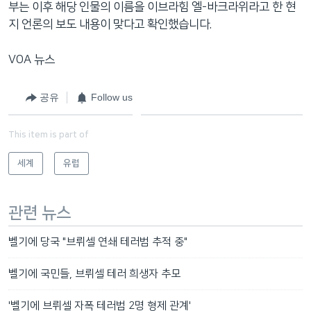
부는 이후 해당 인물의 이름을 이브라힘 엘-바크라위라고 한 현
지 언론의 보도 내용이 맞다고 확인했습니다.
VOA 뉴스
공유
Follow us
This item is part of
세계
유럽
관련 뉴스
벨기에 당국 "브뤼셀 연쇄 테러범 추적 중"
벨기에 국민들, 브뤼셀 테러 희생자 추모
'벨기에 브뤼셀 자폭 테러범 2명 형제 관계'