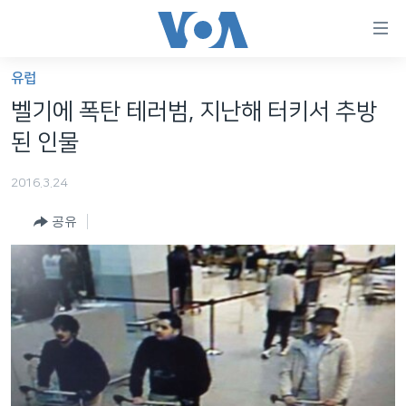
연
결
가
유럽
한반도
능
벨기에 폭탄 테러범, 지난해 터키서 추방
세계
링
된 인물
VOD
크
2016.3.24
라디오
메
인
공유
프로그램
콘
FOLLOW US
주파수 안내
텐
츠
로
언어 선택
이
동
메
인