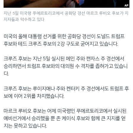
네
비
지난 5일 미국령 푸에르토리코에서 공화당 경선 마르크 루비오 후보가 지
지자들과 악수하고 있다.
게
이
션
미국의 올해 대통령 선거를 위한 공화당 경선이 도널드 트럼프
으
후보와 테드 크루즈 후보의 2강 구도로 굳어지고 있습니다.
로
이
크루즈 후보는 지난 5일 실시된 메인 주와 캔자스 주 경선에서
동
승리하면서 트럼프 후보와의 대의원 수 격차를 좁혀가고 있습니
검
다.
색
으
크루즈 후보는 루이지애나 주와 켄터키 주 경선에서도 트럼프 후
로
보에 이어 2위를 차지했습니다.
이
등
마르크 루비오 후보는 어제 미국령인 푸에르토리코에서 실시된
예비선거에서 승리했을 뿐 존 케이식 후보와 함께 큰 지지를 얻
지는 못하고 있습니다.