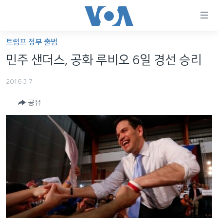
연
결
가
트럼프 정부 출범
한반도
능
민주 샌더스, 공화 루비오 6일 경선 승리
세계
링
2016.3.7
VOD
크
공유
라디오
메
인
프로그램
콘
FOLLOW US
주파수 안내
텐
츠
로
언어 선택
이
동
메
인