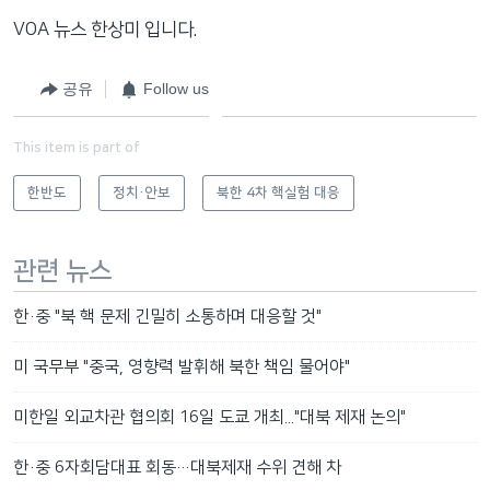
VOA 뉴스 한상미 입니다.
공유
Follow us
This item is part of
한반도
정치·안보
북한 4차 핵실험 대응
관련 뉴스
한·중 "북 핵 문제 긴밀히 소통하며 대응할 것"
미 국무부 "중국, 영향력 발휘해 북한 책임 물어야"
미한일 외교차관 협의회 16일 도쿄 개최..."대북 제재 논의"
한·중 6자회담대표 회동…대북제재 수위 견해 차