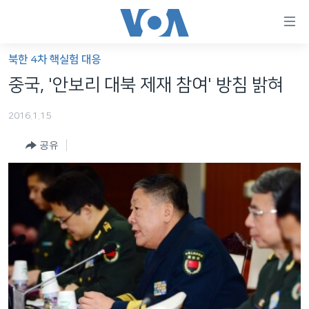
연
결
가
북한 4차 핵실험 대응
한반도
능
중국, '안보리 대북 제재 참여' 방침 밝혀
세계
링
2016.1.15
VOD
크
공유
라디오
메
인
프로그램
콘
FOLLOW US
주파수 안내
텐
츠
로
언어 선택
이
동
메
인