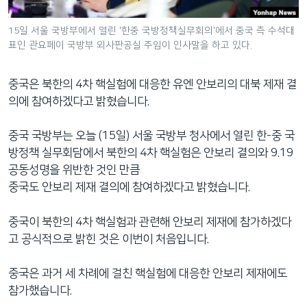
네
비
15일 서울 국방부에서 열린 '한중 국방정책실무회의'에서 중국 측 수석대
표인 관요페이 국방부 외사판공실 주임이 인사말을 하고 있다.
게
이
션
중국은 북한의 4차 핵실험에 대응한 유엔 안보리의 대북 제재 결
으
의에 참여하겠다고 밝혔습니다.
로
이
중국 국방부는 오늘 (15일) 서울 국방부 청사에서 열린 한-중 국
동
방정책 실무회담에서 북한의 4차 핵실험은 안보리 결의와 9.19
검
공동성명을 위반한 것인 만큼
색
중국도 안보리 제재 결의에 참여하겠다고 밝혔습니다.
으
로
중국이 북한의 4차 핵실험과 관련해 안보리 제재에 참가하겠다
이
고 공식적으로 밝힌 것은 이번이 처음입니다.
등
중국은 과거 세 차례에 걸친 핵실험에 대응한 안보리 제재에도
참가했습니다.