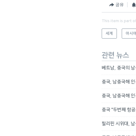
공유
This item is part o
세계
아시
관련 뉴스
베트남, 중국의 
중국, 남중국해 
중국, 남중국해 인
중국 "두번째 항공모
필리핀 시위대, 남