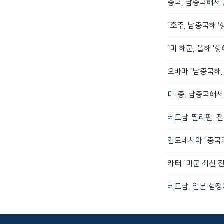
중국, 남중국해서
"호주, 남중국해 '
"미 해군, 올해 '
오바마 "남중국해, 
미-중, 남중국해서
베트남-필리핀, 전
인도네시아 "중국과
카터 "미군 최신 
베트남, 일본 함정