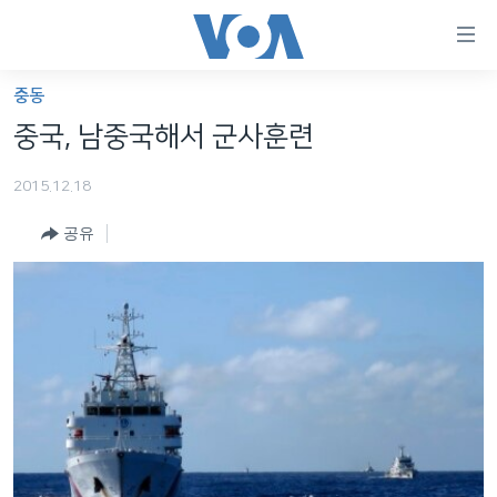
연
결
가
중동
한반도
능
중국, 남중국해서 군사훈련
세계
링
2015.12.18
VOD
크
공유
라디오
메
인
프로그램
콘
FOLLOW US
주파수 안내
텐
츠
로
언어 선택
이
동
메
인