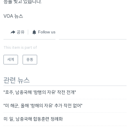
등을 빚고 있습니다.
VOA 뉴스
공유
Follow us
This item is part of
세계
중동
관련 뉴스
"호주, 남중국해 '항행의 자유' 작전 전개"
"미 해군, 올해 '항해의 자유' 추가 작전 없어"
미·일, 남중국해 합동훈련 정례화