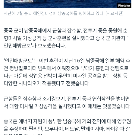
네
비
지난해 7월 중국 해안경비정이 남중국해를 항해하고 있다. (자료사진)
게
이
중국 군이 남중국해에서 군함과 잠수함, 전투기 등을 동원해 순
션
항미사일 가상공격 등 군사훈련을 실시했다고 중국 군 기관지 `
으
인민해방군보'가 보도했습니다.
로
이
'인민해방군보'는 이번 훈련이 지난 16일 남중국해 일부 해역 수
동
천 평방킬로미터 범위에서 이뤄졌으며 부대가 홍팀과 청팀으로
검
나뉜 가운데 상업용 선박이 우연히 미사일 공격을 받는 상황 등
색
다양한 시나리오가 적용됐다고 전했습니다.
으
로
군함들은 잠수함과 조기경보기, 전투기 등과 연합작전을 벌이면
이
서 대함 미사일 가상공격을 실시했다고 이 매체는 덧붙였습니다.
등
중국은 에너지 자원이 풍부한 남중국해 거의 전역에 대해 영유권
을 주장하며 필리핀, 브루나이, 베트남, 말레이시아, 타이완과 갈