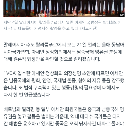
네
비
게
지난 4일 말레이시아 콸라룸푸르에서 열린 아세안 국방장관 확대회의에
이
서 각 국 대표들이 기념사진 촬영을 하고 있다. (자료사진)
션
으
말레이시아 수도 콸라룸푸르에서 오는 21일 열리는 올해 동남아
로
시아국가연합, 아세안 정상회의에서는 남중국해 영유권 분쟁에
이
대해 원론적 입장만을 확인할 것으로 알려졌습니다.
동
검
`VOA' 입수한 아세안 정상회의 의장성명 초안에 따르면 아세안
색
은 남중국해의 평화, 안정, 국제법 존중, 항해의 자유 등을 강조했
으
습니다. 또 법적 구속력이 있는 행동강령의 필요성에 대해서도
로
다시 한 번 언급했습니다.
이
등
베트남과 필리핀 등 일부 아세안 회원국들은 중국과 남중국해 영
유권을 놓고 갈등을 벌이는 가운데, 역내 대다수 국가들은 다자
간 해법을 옹호하고 있지만 중국은 오직 당사자간 대화로 풀어야