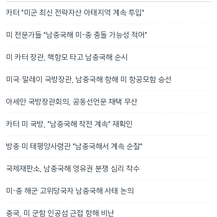
카터 "미군 최신 전략자산 아태지역 계속 투입"
미 전문가들 "남중국해 미-중 충돌 가능성 적어"
미 카터 장관, 핵항모 타고 남중국해 순시
미국·말레이 국방장관, 남중국해 항해 미 항공모함 승선
아세안 국방장관회의, 공동선언문 채택 무산
카터 미 국방, "남중국해 작전 계속" 재확인
방중 미 태평양사령관 "남중국해서 계속 순찰"
국제재판소, 남중국해 영유권 분쟁 심리 착수
미-중 해군 고위당국자 남중국해 사태 논의
중국, 미 군함 인공섬 근접 항해 비난