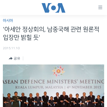
연
결
가
아시아
한반도
능
'아세안 정상회의, 남중국해 관련 원론적
세계
링
입장만 밝힐 듯'
VOD
크
2015.11.10
라디오
메
인
공유
프로그램
콘
FOLLOW US
주파수 안내
텐
츠
로
언어 선택
이
동
메
인