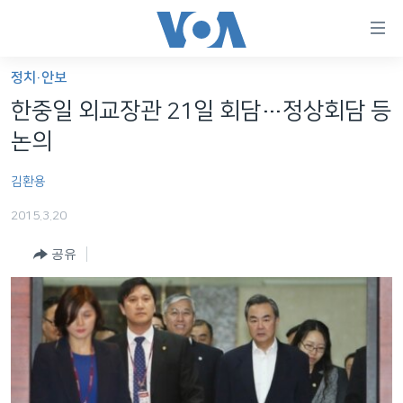
연
결
가
정치·안보
한반도
능
한중일 외교장관 21일 회담…정상회담 등
세계
링
논의
VOD
크
김환용
라디오
메
인
2015.3.20
프로그램
콘
FOLLOW US
공유
주파수 안내
텐
츠
로
언어 선택
이
동
메
인