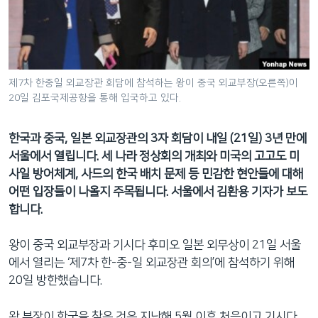
네
비
게
이
션
제7차 한중일 외교장관 회담에 참석하는 왕이 중국 외교부장(오른쪽)이
20일 김포국제공항을 통해 입국하고 있다.
으
로
이
한국과 중국, 일본 외교장관의 3자 회담이 내일 (21일) 3년 만에
동
서울에서 열립니다. 세 나라 정상회의 개최와 미국의 고고도 미
검
사일 방어체계, 사드의 한국 배치 문제 등 민감한 현안들에 대해
색
어떤 입장들이 나올지 주목됩니다. 서울에서 김환용 기자가 보도
으
합니다.
로
이
왕이 중국 외교부장과 기시다 후미오 일본 외무상이 21일 서울
등
에서 열리는 ‘제7차 한-중-일 외교장관 회의’에 참석하기 위해
20일 방한했습니다.
왕 부장이 한국을 찾은 것은 지난해 5월 이후 처음이고 기시다